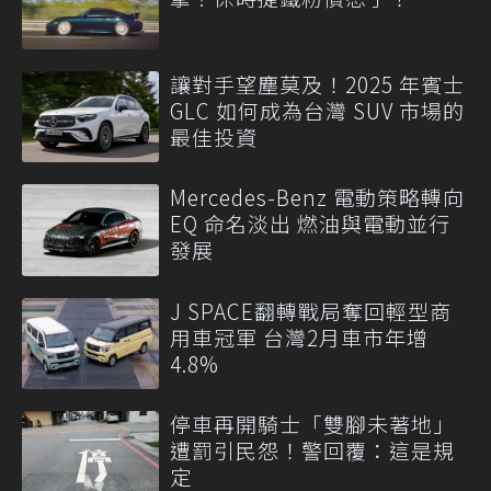
讓對手望塵莫及！2025 年賓士
GLC 如何成為台灣 SUV 市場的
最佳投資
Mercedes-Benz 電動策略轉向
EQ 命名淡出 燃油與電動並行
發展
J SPACE翻轉戰局奪回輕型商
用車冠軍 台灣2月車市年增
4.8%
停車再開騎士「雙腳未著地」
遭罰引民怨！警回覆：這是規
定