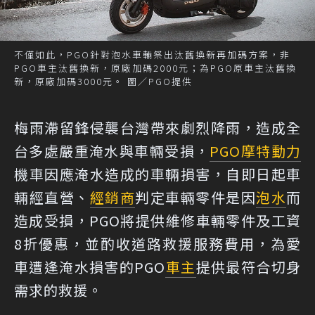
不僅如此，PGO針對泡水車輛祭出汰舊換新再加碼方案，非
PGO車主汰舊換新，原廠加碼2000元；為PGO原車主汰舊換
新，原廠加碼3000元。 圖／PGO提供
梅雨滯留鋒侵襲台灣帶來劇烈降雨，造成全
台多處嚴重淹水與車輛受損，
PGO
摩特動力
機車因應淹水造成的車輛損害，自即日起車
輛經直營、
經銷商
判定車輛零件是因
泡水
而
造成受損，PGO將提供維修車輛零件及工資
8折優惠，並酌收道路救援服務費用，為愛
車遭逢淹水損害的PGO
車主
提供最符合切身
需求的救援。