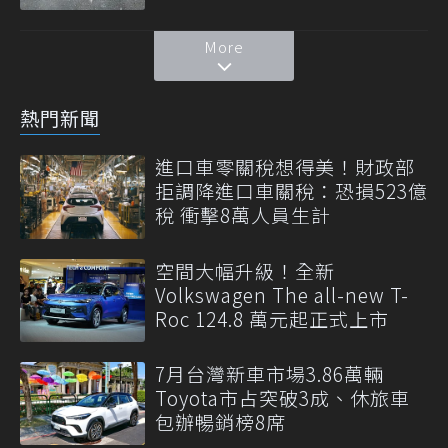
More
熱門新聞
進口車零關稅想得美！財政部
拒調降進口車關稅：恐損523億
稅 衝擊8萬人員生計
空間大幅升級！全新
Volkswagen The all-new T-
Roc 124.8 萬元起正式上市
7月台灣新車市場3.86萬輛
Toyota市占突破3成、休旅車
包辦暢銷榜8席