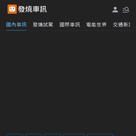
國內車訊
發燒試駕
國際車訊
電能世界
交通新訊