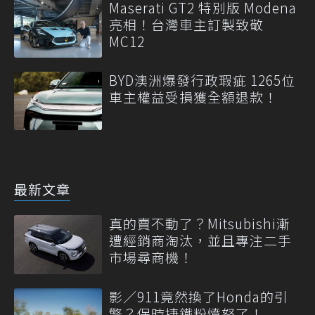
Maserati GT2 特別版 Modena
亮相！台灣車主訂製致敬
MC12
BYD澳洲爆發行政瑕疵 1265位
車主權益受損獲全額退款！
最新文章
真的賣不動了？Mitsubishi漸
遭經銷商淘汰，並且專注二手
市場尋商機！
影／911竟然換了Honda的引
擎？保時捷鐵粉憤怒了！