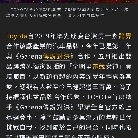
「TOYOTA全台傳說挑戰賽-決戰傳說巔峰」歡迎各路好手邀
請家人與朋友組隊報名參賽。 圖／和泰汽車提供
Toyota
自2019年率先成為台灣第一家
跨界
合作遊戲產業的汽車品牌，今年已是第三年
與《Garena
傳說對決
》合作，五月推出雙
品牌跨界獨家製播的「全明星
電競
女神」實
境節目，以新穎有趣的內容深受年輕族群喜
愛，總觀看人數至今已經超過三百萬。為了
持續深化雙品牌合作印象，TOYOTA首度攜
手《Garena傳說對決》舉辦全台官方線上
巡迴賽事，除了鼓勵更多具潛力的年輕世代
挑戰自我、找到屬於自己的舞台，同時也希
望以精采賽事陪伴民眾在家齊心防疫。