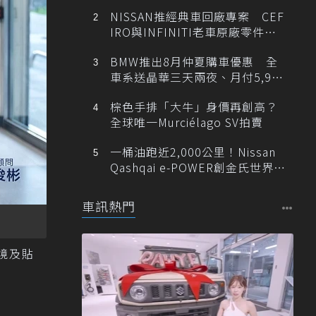
NISSAN推經典車回廠專案 CEF
IRO與INFINITI老車原廠零件最
低1折
BMW推出8月仲夏購車優惠 全
車系送晶華三天兩夜、月付5,900
元起
棕色手排「大牛」身價再創高？
全球唯一Murciélago SV拍賣
一桶油跑近2,000公里！Nissan
Qashqai e-POWER創金氏世界紀
錄
車訊熱門
境及貼