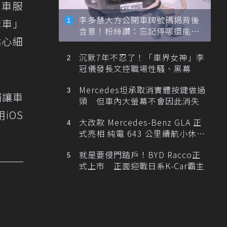
擁車服
李多慧大方公開車牌號碼揭背後
購車」
含意！粉絲讚：忘記停哪還能幫
貼心細
忙找車
沉默7年不忍了！「車界女神」李
冠儀發長文控職場性騷、黑幕
Mercedes坦承取消實體按鍵做過
觸讓車
頭 但車內大螢幕不會因此消失
iOS
大改款 Mercedes-Benz GLA 正
式亮相 純電 643 公里續航小休
旅！
就是要侵門踏戶！BYD Racco正
式上市 正面迎戰日系K-Car霸主