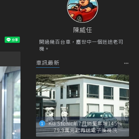
陳威任
開過幾百台車，塵世中一個迷途老司
機。
車訊最新
Kia Stonic前7月銷量年增145%
79.9萬元起再送電子後視鏡