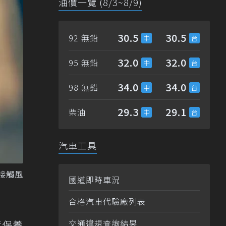
油價一覽 (8/3~8/9)
30.5
30.5
92 無鉛
32.0
32.0
95 無鉛
34.0
34.0
98 無鉛
29.3
29.1
柴油
汽車工具
低接觸風
國道即時車況
合格汽車代驗廠列表
交通違規查詢結果
意保養