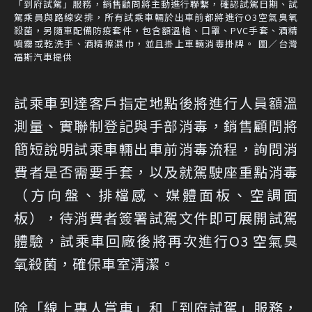
「到府試駕」服務，銷售顧問將主動進行聯繫，確認試駕日期、試
駕乘員與路線安排，所有試乘車輛於出車前都將進行O3空氣臭氧
殺菌，另隨車配備防疫套件，包含額溫槍、口罩、PVC手套、酒精
噴霧或乾洗手、酒精擦濕巾，並且掛上車輛消毒掛牌。 圖／台灣
福斯汽車提供
試乘車到達客戶指定地點後將進行人員額溫
測量、實聯制登記與手部消毒，銷售顧問將
簡短說明試乘車輛出車前消毒流程，詢問消
費者是否需要手套，以及就駕駛座重點消毒
（方向盤、排檔感、媒體面板、空調面
板），待消費者簽署試駕文件即可展開試駕
體驗，試乘車回廠後將再次進行O3 空氣臭
氧殺菌，確保車室清潔。
除「線上專人賞車」和「到府試駕」服務，