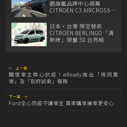
園旗艦品牌中心揭幕
CITROËN C3 AIRCROSS
及Alfa Romeo Junior搶先
車展亮相
日本・台灣 限定發表
CITROËN BERLINGO「清
新綠」限量 50 台亮相
←
上一篇
關懷車主齊心抗疫！eReady推出「視訊賞
車」及「到府試乘」服務
下一篇
→
Ford全心防疫守護車主 賞車購車擁車更安心