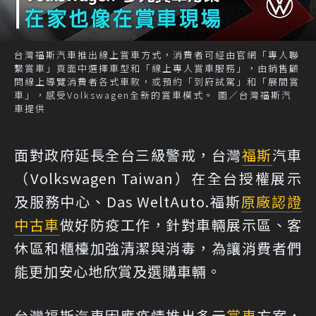
台灣福斯汽車推出線上賞車方式，消費者可經由官網「專人聯
繫賞車」頁面中選擇車型和「線上專人賞車服務」，由銷售顧
問線上導覽消費者各式車款，或預約「到府試駕」和「展間賞
車」，感受Volkswagen全新的賞車模式。 圖／台灣福斯汽
車提供
面對政府延長全台三級警戒，台灣
福斯
汽車
（Volkswagen Taiwan）在全台授權展示
及服務中心、Das WeltAuto.福斯
原廠認證
中古車
做好防疫工作，針對車輛展示區、客
休區和櫃檯加強清潔與消毒，為讓消費者們
能更加安心地欣賞及選購車輛。
台灣福斯汽車因應疫情推出多元
賞車
方案，