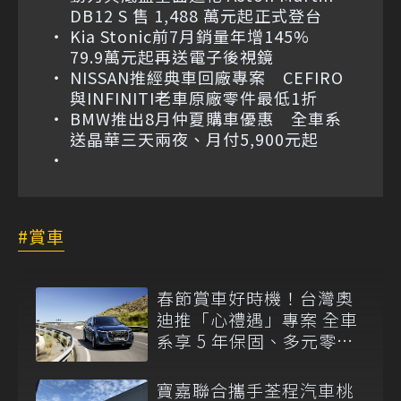
DB12 S 售 1,488 萬元起正式登台
Kia Stonic前7月銷量年增145%
79.9萬元起再送電子後視鏡
NISSAN推經典車回廠專案 CEFIRO
與INFINITI老車原廠零件最低1折
BMW推出8月仲夏購車優惠 全車系
送晶華三天兩夜、月付5,900元起
賞車
春節賞車好時機！台灣奧
迪推「心禮遇」專案 全車
系享 5 年保固、多元零利
率
寶嘉聯合攜手荃程汽車桃