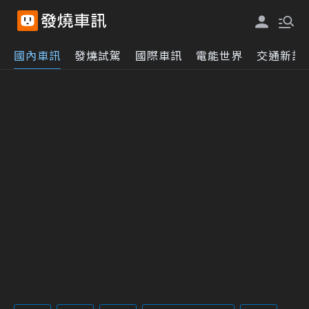
國內車訊
發燒試駕
國際車訊
電能世界
交通新訊