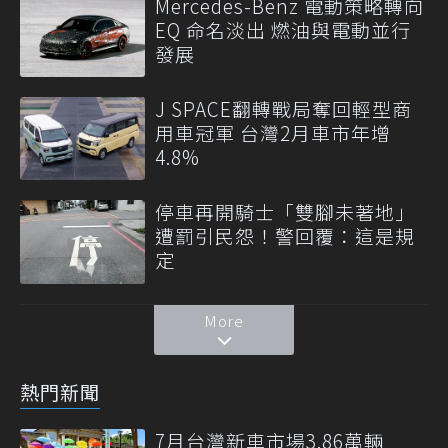
Mercedes-Benz 電動策略轉向
EQ 命名淡出 燃油與電動並行
發展
J SPACE翻轉戰局奪回輕型商
用車冠軍 台灣2月車市年增
4.8%
停車再開騎士「雙腳未著地」
遭罰引民怨！警回覆：這是規
定
More
熱門新聞
7月台灣新車市場3.86萬輛