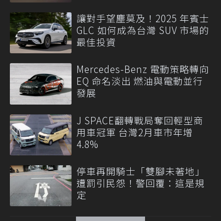
讓對手望塵莫及！2025 年賓士
GLC 如何成為台灣 SUV 市場的
最佳投資
Mercedes-Benz 電動策略轉向
EQ 命名淡出 燃油與電動並行
發展
J SPACE翻轉戰局奪回輕型商
用車冠軍 台灣2月車市年增
4.8%
停車再開騎士「雙腳未著地」
遭罰引民怨！警回覆：這是規
定