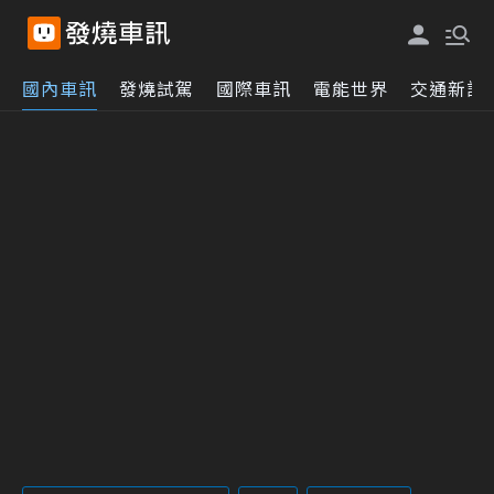
國內車訊
發燒試駕
國際車訊
電能世界
交通新訊