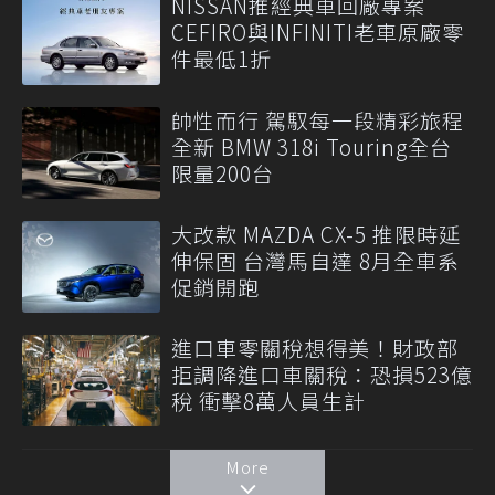
NISSAN推經典車回廠專案
CEFIRO與INFINITI老車原廠零
件最低1折
帥性而行 駕馭每一段精彩旅程
全新 BMW 318i Touring全台
限量200台
大改款 MAZDA CX-5 推限時延
伸保固 台灣馬自達 8月全車系
促銷開跑
進口車零關稅想得美！財政部
拒調降進口車關稅：恐損523億
稅 衝擊8萬人員生計
More