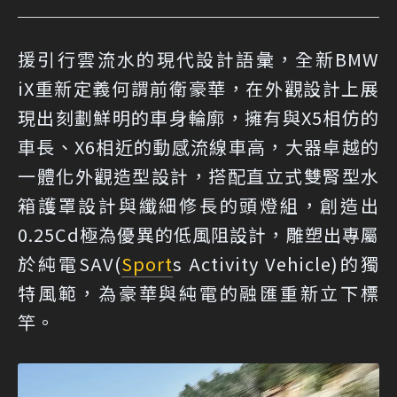
援引行雲流水的現代設計語彙，全新BMW
iX重新定義何謂前衛豪華，在外觀設計上展
現出刻劃鮮明的車身輪廓，擁有與X5相仿的
車長、X6相近的動感流線車高，大器卓越的
一體化外觀造型設計，搭配直立式雙腎型水
箱護罩設計與纖細修長的頭燈組，創造出
0.25Cd極為優異的低風阻設計，雕塑出專屬
於純電SAV(
Sport
s Activity Vehicle)的獨
特風範，為豪華與純電的融匯重新立下標
竿。