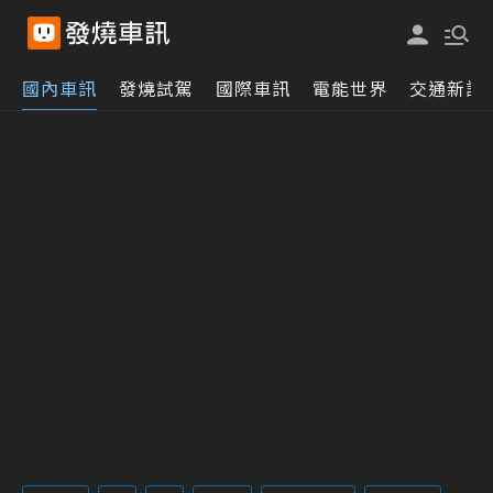
國內車訊
發燒試駕
國際車訊
電能世界
交通新訊