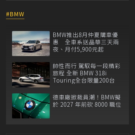
BMW
BMW推出8月仲夏購車優
惠 全車系送晶華三天兩
夜、月付5,900元起
帥性而行 駕馭每一段精彩
旅程 全新 BMW 318i
Touring全台限量200台
德車廠掀裁員潮！BMW擬
於 2027 年前砍 8000 職位