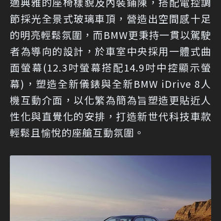
適典雅的座椅樣貌及內裝鋪陳，搭配電控調
節採光全景式玻璃車頂，營造出空間感十足
的明亮輕鬆氛圍，而BMW更秉持一貫以駕駛
者為導向的設計，於車室中央採用一體式曲
面螢幕(12.3吋螢幕搭配14.9吋中控顯示螢
幕)，塑造全新儀錶與全新BMW iDrive 8人
機互動介面，以化繁為簡為旨塑造更貼近人
性化與直覺化的安排，打造新世代科技車款
輕鬆且愉悅的座艙互動氛圍。