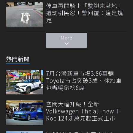
停車再開騎士「雙腳未著地」
遭罰引民怨！警回覆：這是規
定
More
熱門新聞
7月台灣新車市場3.86萬輛
Toyota市占突破3成、休旅車
包辦暢銷榜8席
空間大幅升級！全新
Volkswagen The all-new T-
Roc 124.8 萬元起正式上市