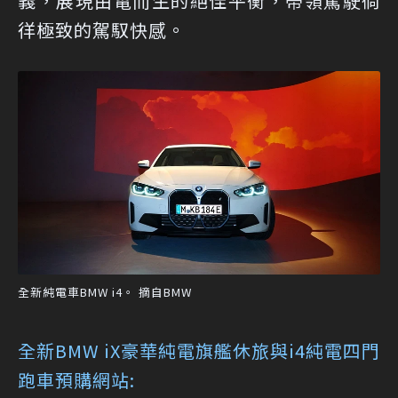
義，展現由電而生的絕佳平衡，帶領駕駛徜
徉極致的駕馭快感。
全新純電車BMW i4。 摘自BMW
全新BMW iX豪華純電旗艦休旅與i4純電四門
跑車預購網站: