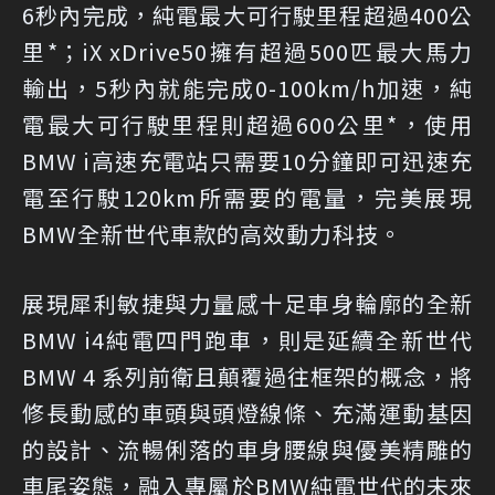
6秒內完成，純電最大可行駛里程超過400公
里*；iX xDrive50擁有超過500匹最大馬力
輸出，5秒內就能完成0-100km/h加速，純
電最大可行駛里程則超過600公里*，使用
BMW i高速充電站只需要10分鐘即可迅速充
電至行駛120km所需要的電量，完美展現
BMW全新世代車款的高效動力科技。
展現犀利敏捷與力量感十足車身輪廓的全新
BMW i4純電四門跑車，則是延續全新世代
BMW 4 系列前衛且顛覆過往框架的概念，將
修長動感的車頭與頭燈線條、充滿運動基因
的設計、流暢俐落的車身腰線與優美精雕的
車尾姿態，融入專屬於BMW純電世代的未來