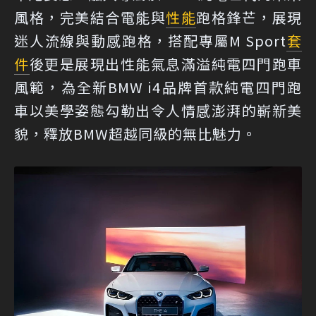
風格，完美結合電能與
性能
跑格鋒芒，展現
迷人流線與動感跑格，搭配專屬M Sport
套
件
後更是展現出性能氣息滿溢純電四門跑車
風範，為全新BMW i4品牌首款純電四門跑
車以美學姿態勾勒出令人情感澎湃的嶄新美
貌，釋放BMW超越同級的無比魅力。