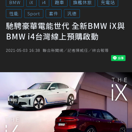
BMW
iX
i4
跑車
旗艦休旅
充電站
性能
Sport
套件
汎德
馳騁豪華電能世代 全新BMW iX與
BMW i4台灣線上預購啟動
聯合新聞網／記者陳威任／綜合報導
2021-05-03 16:38