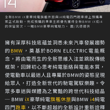
全新BMW iX豪華純電旗艦休旅與i4純電四門跑車線上預購專
案正式啟動，完成預購的準車主將優先獲得全新BMW iX或i4
的保留席次，一睹BMW豪華純電魅力。 圖/汎德提供
擁有深厚科技底蘊並洞悉未來汽車發展趨勢
的
BMW
，奠基於BORN ELECTRIC電能概
念，將由電而生的全新思維入注並跳脫傳統
框架，回歸初心思考純電脈絡與電能本質，
使電動車以最迷人且專屬於BMW的姿態呈現
給眾人，打造全新世代的馳電駕馭樂趣。令
眾多車迷與媒體為之驚豔的跨世代科技結晶
─ BMW
iX
豪華純電
旗艦休旅
與BMW
i4
純電
四門
跑車
，以不斷超越的全新設計重新詮釋