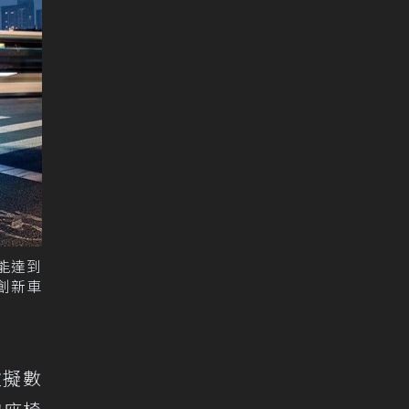
更能達到
W創新車
虛擬數