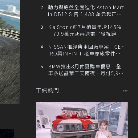
動力與底盤全面進化 Aston Mart
in DB12 S 售 1,488 萬元起正式
登台
Kia Stonic前7月銷量年增145%
79.9萬元起再送電子後視鏡
NISSAN推經典車回廠專案 CEF
IRO與INFINITI老車原廠零件最
低1折
BMW推出8月仲夏購車優惠 全
車系送晶華三天兩夜、月付5,900
元起
車訊熱門