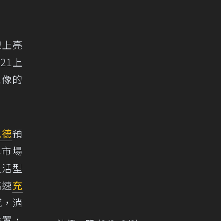
線上亮
21上
想像的
。
汎德
預
車市場
生活型
高速
充
感，消
建置，