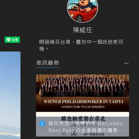
陳威任
開過幾百台車，塵世中一個迷途老司
機。
車訊最新
與世界頂尖樂團相遇 Mercedes-
Benz Pass 白金會員優先購票維
也納愛樂