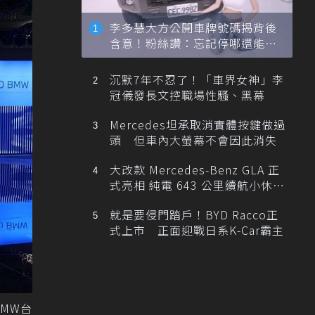
李多慧大方公開車牌號碼揭背後
含意！粉絲讚：忘記停哪還能幫
忙找車
沉默7年不忍了！「車界女神」李
冠儀發長文控職場性騷、黑幕
Mercedes坦承取消實體按鍵做過
頭 但車內大螢幕不會因此消失
大改款 Mercedes-Benz GLA 正
式亮相 純電 643 公里續航小休
旅！
就是要侵門踏戶！BYD Racco正
式上市 正面迎戰日系K-Car霸主
MW台