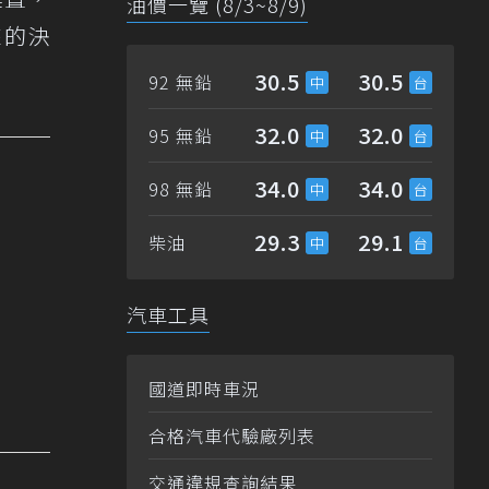
油價一覽 (8/3~8/9)
來的決
30.5
30.5
92 無鉛
32.0
32.0
95 無鉛
34.0
34.0
98 無鉛
29.3
29.1
柴油
汽車工具
國道即時車況
合格汽車代驗廠列表
交通違規查詢結果