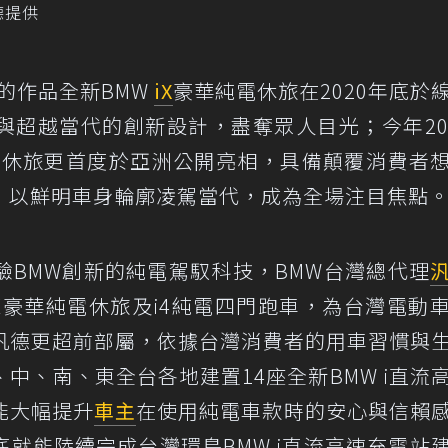
德提供
的作品全新BMW
iX
豪華純電休旅在2020年底於
與超越當代的創新設計，盡奪眾人目光；今年20
純電休旅更首度於亞洲公開亮相，具備顛覆消費者
，以鮮明車身輪廓凌駕當代，成為全場注目焦點
驗BMW創新的純電駕馭科技，BMW台灣總代理
iX豪華純電休旅及i4純電四門跑車，為台灣電動
汎德更超前部屬，依據台灣消費者的用車習慣與
中、南、東全台各地建置14座全新BMW i直流
能大幅提升
車主
在使用純電車款時的安心與信賴
就能陸續完成台灣環島BMW i直流高速充電站