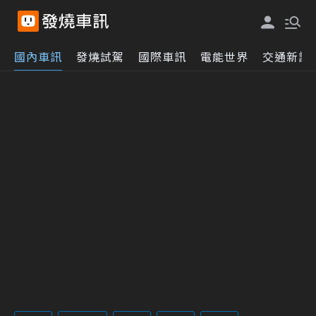
國內車訊
發燒試駕
國際車訊
電能世界
交通新訊