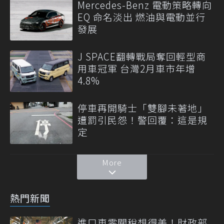
Mercedes-Benz 電動策略轉向
EQ 命名淡出 燃油與電動並行
發展
J SPACE翻轉戰局奪回輕型商
用車冠軍 台灣2月車市年增
4.8%
停車再開騎士「雙腳未著地」
遭罰引民怨！警回覆：這是規
定
More
熱門新聞
進口車零關稅想得美！財政部