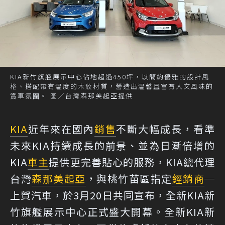
KIA新竹旗艦展示中心佔地超過450坪，以簡約優雅的設計風
格、搭配帶有溫度的木紋材質，營造出溫馨且富有人文風味的
賞車氛圍。 圖／台灣森那美起亞提供
KIA
近年來在國內
銷售
不斷大幅成長，看準
未來KIA持續成長的前景、並為日漸倍增的
KIA
車主
提供更完善貼心的服務，KIA總代理
台灣
森那美起亞
，與桃竹苗區指定
經銷商
─
上賀汽車，於3月20日共同宣布，全新KIA新
竹旗艦展示中心正式盛大開幕。全新KIA新