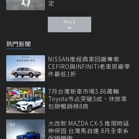
定
More
熱門新聞
NISSAN推經典車回廠專案
CEFIRO與INFINITI老車原廠零
件最低1折
7月台灣新車市場3.86萬輛
Toyota市占突破3成、休旅車
包辦暢銷榜8席
大改款 MAZDA CX-5 推限時延
伸保固 台灣馬自達 8月全車系
促銷開跑