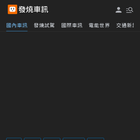
國內車訊
發燒試駕
國際車訊
電能世界
交通新訊