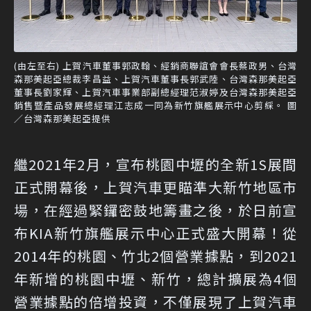
(由左至右) 上賀汽車董事郭政翰、經銷商聯誼會會長蔡政男、台灣
森那美起亞總裁李昌益、上賀汽車董事長郭武陸、台灣森那美起亞
董事長劉家輝、上賀汽車事業部副總經理范淑婷及台灣森那美起亞
銷售暨產品發展總經理江志成一同為新竹旗艦展示中心剪綵。 圖
／台灣森那美起亞提供
繼2021年2月，宣布桃園中壢的全新1S展間
正式開幕後，上賀汽車更瞄準大新竹地區市
場，在經過緊鑼密鼓地籌畫之後，於日前宣
布KIA新竹旗艦展示中心正式盛大開幕！從
2014年的桃園、竹北2個營業據點，到2021
年新增的桃園中壢、新竹，總計擴展為4個
營業據點的倍增投資，不僅展現了上賀汽車