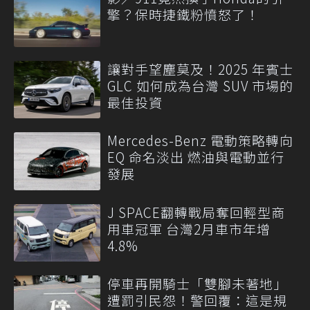
擎？保時捷鐵粉憤怒了！
讓對手望塵莫及！2025 年賓士
GLC 如何成為台灣 SUV 市場的
最佳投資
Mercedes-Benz 電動策略轉向
EQ 命名淡出 燃油與電動並行
發展
J SPACE翻轉戰局奪回輕型商
用車冠軍 台灣2月車市年增
4.8%
停車再開騎士「雙腳未著地」
遭罰引民怨！警回覆：這是規