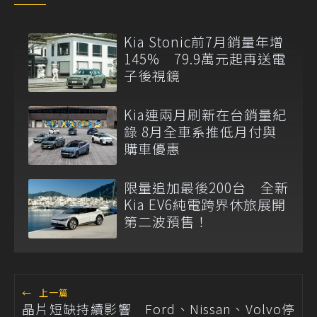
Kia Stonic前7月銷量年增
145% 79.9萬元起再送電
子後視鏡
Kia連兩月刷新在台銷量紀
錄 8月全車系推低月付與
購車優惠
限量追加最後200台 全新
Kia EV6純電跨界休旅展開
第二波預售！
←
上一篇
晶片短缺持續影響 Ford、Nissan、Volvo停