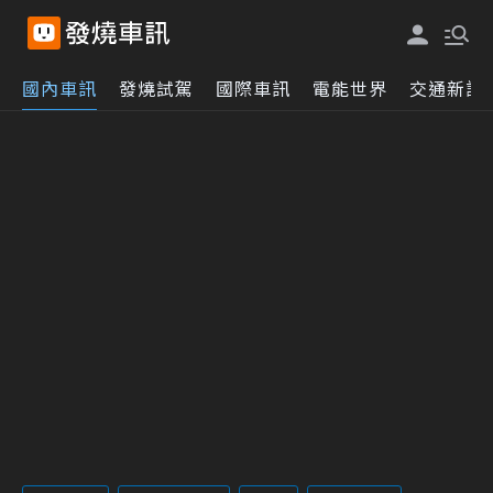
國內車訊
發燒試駕
國際車訊
電能世界
交通新訊