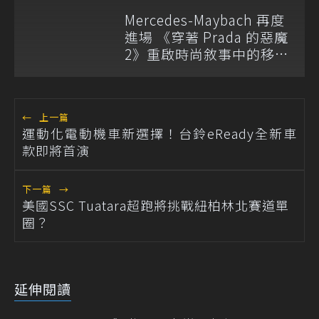
與 Mercedes-Maybach S-
Mercedes-Maybach 再度
Class 開放預訂
進場 《穿著 Prada 的惡魔
2》重啟時尚敘事中的移動
語言
←
上一篇
運動化電動機車新選擇！台鈴eReady全新車
款即將首演
下一篇
→
美國SSC Tuatara超跑將挑戰紐柏林北賽道單
圈？
延伸閱讀