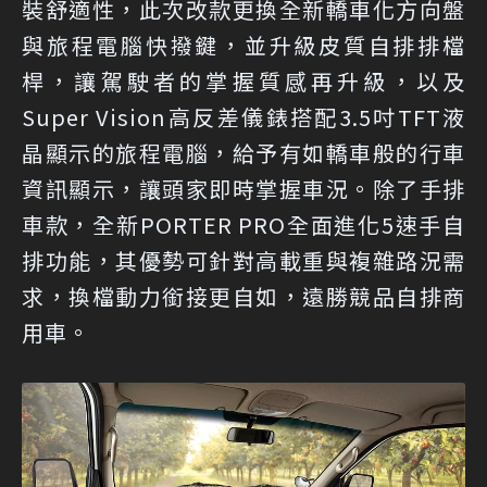
裝舒適性，此次改款更換全新轎車化方向盤
與旅程電腦快撥鍵，並升級皮質自排排檔
桿，讓駕駛者的掌握質感再升級，以及
Super Vision高反差儀錶搭配3.5吋TFT液
晶顯示的旅程電腦，給予有如轎車般的行車
資訊顯示，讓頭家即時掌握車況。除了手排
車款，全新PORTER PRO全面進化5速手自
排功能，其優勢可針對高載重與複雜路況需
求，換檔動力銜接更自如，遠勝競品自排商
用車。