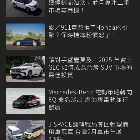
遭經銷商淘汰，並且專注二手
市場尋商機！
影／911竟然換了Honda的引
擎？保時捷鐵粉憤怒了！
讓對手望塵莫及！2025 年賓士
GLC 如何成為台灣 SUV 市場的
最佳投資
Mercedes-Benz 電動策略轉向
EQ 命名淡出 燃油與電動並行
發展
J SPACE翻轉戰局奪回輕型商
用車冠軍 台灣2月車市年增
4.8%