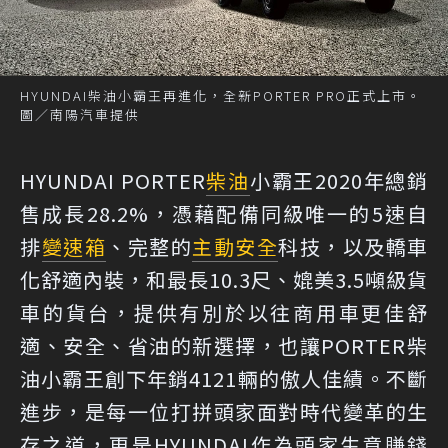
HYUNDAI柴油小霸王再進化，全新PORTER PRO正式上市。
圖／南陽汽車提供
HYUNDAI PORTER
柴油
小霸王2020年總銷
售成長28.2%，憑藉配備同級唯一的5速自
排
變速箱
、完整的
主動安全
科技，以及轎車
化舒適內裝，和最長10.3尺、媲美3.5噸級貨
車的貨台，提供有別於以往商用車更佳舒
適、安全、省油的新選擇，也讓PORTER柴
油小霸王創下年銷4121輛的傲人佳績。不斷
進步，是每一位打拼頭家面對時代變革的生
存之道，更是HYUNDAI作為頭家生意賺錢