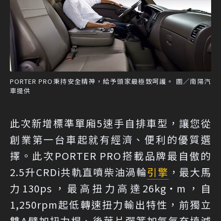
PORTER PRO秉持安全精神，給予頭家最極致呵護。 圖／南陽汽
車提供
此次新增標準單廂5速手自排車型，讓您從
創業第一台車起就有經濟、便利的優質選
擇。此次PORTER PRO搭載品牌最自傲的
2.5升CRDi共軌直噴柴油渦輪
引擎
，最大馬
力130ps，最高扭力高達26kg‧m，自
1,250rpm起低轉速扭力輸出特性，前獨立
雙A臂加扭力桿、後葉片彈簧加氮氣充填減