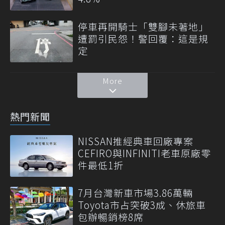
停車再開騎士「雙腳未著地」
遭罰引民怨！警回覆：這是規
定
More
熱門新聞
NISSAN推經典車回廠專案
CEFIRO與INFINITI老車原廠零
件最低1折
7月台灣新車市場3.86萬輛
Toyota市占突破3成、休旅車
包辦暢銷榜8席