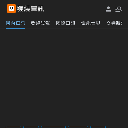
國內車訊
發燒試駕
國際車訊
電能世界
交通新訊