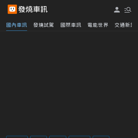
國內車訊
發燒試駕
國際車訊
電能世界
交通新訊