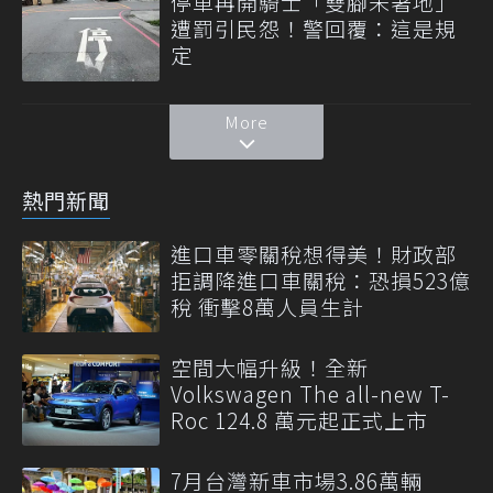
停車再開騎士「雙腳未著地」
遭罰引民怨！警回覆：這是規
定
More
熱門新聞
進口車零關稅想得美！財政部
拒調降進口車關稅：恐損523億
稅 衝擊8萬人員生計
空間大幅升級！全新
Volkswagen The all-new T-
Roc 124.8 萬元起正式上市
7月台灣新車市場3.86萬輛