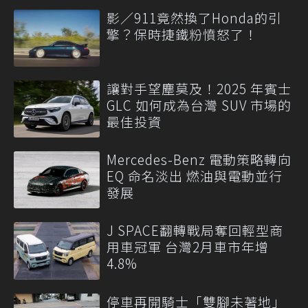
影／911竟然換了Honda的引
擎？保時捷鐵粉憤怒了！
讓對手望塵莫及！2025 年賓士
GLC 如何成為台灣 SUV 市場的
最佳投資
Mercedes-Benz 電動策略轉向
EQ 命名淡出 燃油與電動並行
發展
J SPACE翻轉戰局奪回輕型商
用車冠軍 台灣2月車市年增
4.8%
停車再開騎士「雙腳未著地」