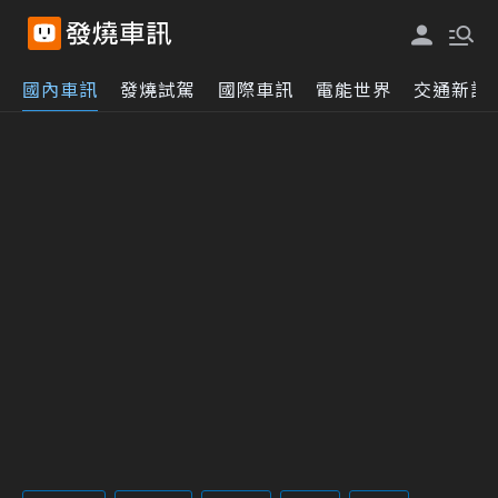
國內車訊
發燒試駕
國際車訊
電能世界
交通新訊