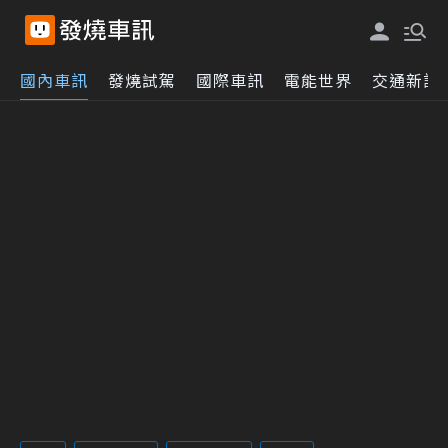
國內車訊
發燒試駕
國際車訊
電能世界
交通新訊