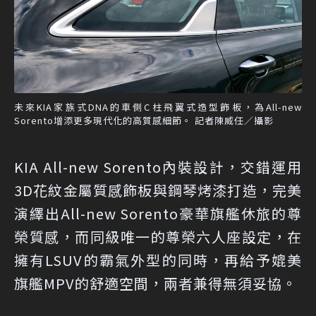
未來KIA家族式DNA的車側C柱飛翼式造型飾板，為All-new
Sorento增添更多現代化的高質感細節。 記者陳威任／攝影
KIA All-new Sorento內裝設計，交錯運用
3D花紋金屬質感飾板與鋼琴烤漆打造，完美
演繹出All-new Sorento豪華旗艦休旅的尊
榮質感，而同級唯一的尊榮六人座設定，在
擁有LSUV的霸氣外型的同時，再給予媲美
旗艦MPV的舒適空間，兩者兼得無須妥協。