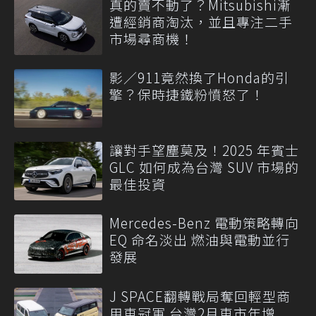
真的賣不動了？Mitsubishi漸
遭經銷商淘汰，並且專注二手
市場尋商機！
影／911竟然換了Honda的引
擎？保時捷鐵粉憤怒了！
讓對手望塵莫及！2025 年賓士
GLC 如何成為台灣 SUV 市場的
最佳投資
Mercedes-Benz 電動策略轉向
EQ 命名淡出 燃油與電動並行
發展
J SPACE翻轉戰局奪回輕型商
用車冠軍 台灣2月車市年增