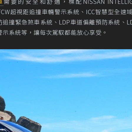
車
需要的安全和舒適，標配NISSAN INTELLIG
FCW超視距追撞車輛警示系統、ICC智慧型全速
行人防追撞緊急煞車系統、LDP車道偏離預防系統、L
警示系統等，讓每次駕馭都能放心享受。