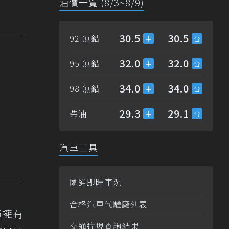
油價一覽 (8/3~8/9)
30.5
30.5
92 無鉛
32.0
32.0
95 無鉛
34.0
34.0
98 無鉛
29.3
29.1
柴油
汽車工具
國道即時車況
合格汽車代驗廠列表
僅擁有
交通違規查詢結果