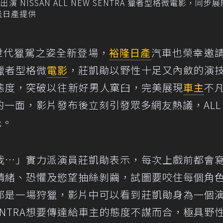
NISSAN ALL NEW SENTRA 獵者型格微電影，同步
隆日產提供
RA以新世代獵駕之姿全新登場，
裕隆日產
汽車也榮幸邀
獵者型格微
電影
，莊凱勛以野性十足又內斂的演
獵車格態度，突破以往新好男人窠臼，完美展現
車主
不
一面，影片發布後立刻引發眾多網友熱議，ALL 
光。
我…」實力派演員莊凱勛表示，每次上戲前都會
情緒、恐懼及慾望抽絲剝繭，試圖要咬住每個角
都是一場狩獵，影片中可以看到莊凱勛身為一個
 SENTRA想要傳達給車主的態度不謀而合，極具野