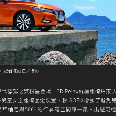
提升。 記者陳威任／攝影
RA以新世代獵駕之姿粉墨登場，3D Relax紓壓座椅給家
ze兒童安全座椅固定裝置，較ISOFIX增強了避免
的豪華軸距與560L的行李箱空間讓一家人出遊更