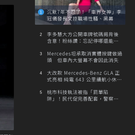
沉默7年不忍了！「車界女神」李
冠儀發長文控職場性騷、黑幕
李多慧大方公開車牌號碼揭背後
含意！粉絲讚：忘記停哪還能幫
忙找車
Mercedes坦承取消實體按鍵做過
頭 但車內大螢幕不會因此消失
大改款 Mercedes-Benz GLA 正
式亮相 純電 643 公里續航小休
旅！
桃市科技執法被指「罰單陷
阱」！民代促完善配套，警察局
提數據回應