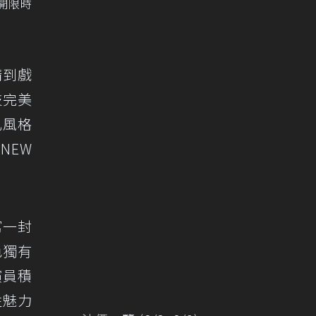
展開限時
請到戲
技完美
凡風格
NEW
寫一封
色獨有
演員積
性魅力