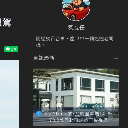
獵駕
陳威任
開過幾百台車，塵世中一個迷途老司
機。
車訊最新
Kia Stonic前7月銷量年增145%
79.9萬元起再送電子後視鏡