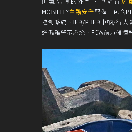
帥氣亮眼的外型，也擁有
房
MOBILITY
主動安全
配備，包含P
控制系統、IEB/P-IEB車輛/
道偏離警示系統、FCW前方碰撞