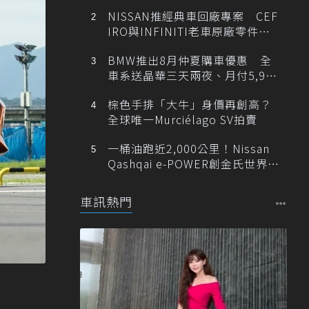
NISSAN推經典車回廠專案 CEF
IRO與INFINITI老車原廠零件最
低1折
BMW推出8月仲夏購車優惠 全
車系送晶華三天兩夜、月付5,900
元起
棕色手排「大牛」身價再創高？
全球唯一Murciélago SV拍賣
一桶油跑近2,000公里！Nissan
Qashqai e-POWER創金氏世界紀
錄
車訊熱門