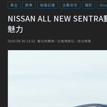
車主
房車
裕隆日產
主動安全
電影
Nis
NISSAN ALL NEW SE
魅力
聯合新聞網／記者陳威任／綜合報導
2020-09-30 14:52