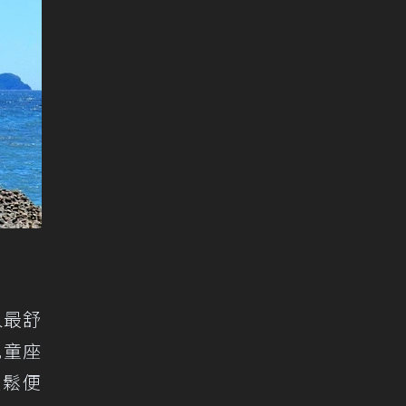
人最舒
兒童座
輕鬆便