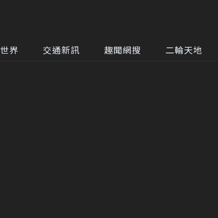
世界
交通新訊
趣聞網搜
二輪天地