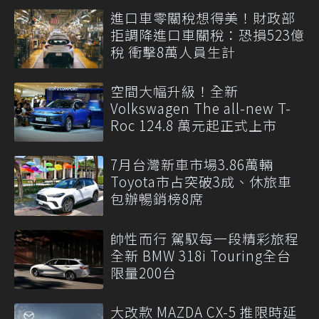
進口車零關稅想得美！財政部
拒調降進口車關稅：恐損523億
稅 衝擊8萬人員生計
空間大幅升級！全新
Volkswagen The all-new T-
Roc 124.8 萬元起正式上市
7月台灣新車市場3.86萬輛
Toyota市占突破3成、休旅車
包辦暢銷榜8席
帥性而行 駕馭每一段精彩旅程
全新 BMW 318i Touring全台
限量200台
大改款 MAZDA CX-5 推限時延