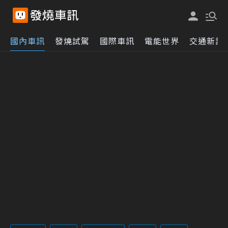
國內車訊
發燒試駕
國際車訊
電能世界
交通新訊