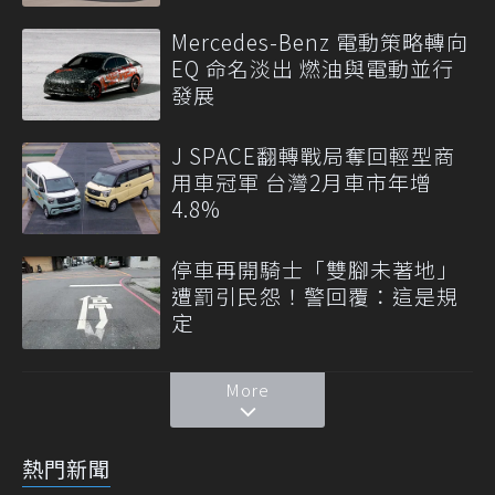
Mercedes-Benz 電動策略轉向
EQ 命名淡出 燃油與電動並行
發展
J SPACE翻轉戰局奪回輕型商
用車冠軍 台灣2月車市年增
4.8%
停車再開騎士「雙腳未著地」
遭罰引民怨！警回覆：這是規
定
More
熱門新聞