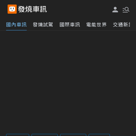
國內車訊
發燒試駕
國際車訊
電能世界
交通新訊