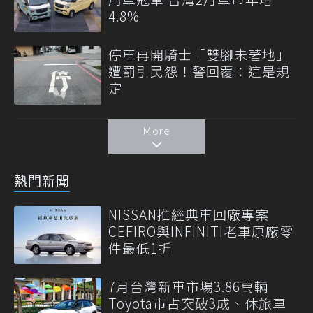
4.8%
停車再開騎士「雙腳未著地」
遭罰引民怨！警回覆：這是規
定
More
熱門新聞
NISSAN推經典車回廠專案
CEFIRO與INFINITI老車原廠零
件最低1折
7月台灣新車市場3.86萬輛
Toyota市占突破3成、休旅車