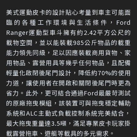
美式運動皮卡的設計貼心考量到車主可能面
臨的各種工作環境與生活條件，Ford
Ranger運動型車斗擁有約2.42平方公尺的
載物空間，並以能裝載985公斤物品的載重
能力領先同級，足以因應裝載商用貨物、家
用物品、露營用具等幾乎任何物品，且配備
輕量化啟閉後尾門設計，降低約70%的使用
力道，讓使用者在開啟和關閉後尾門時更為
省力。此外，更可結合通過Ford最嚴苛測試
的原廠拖曳模組，該裝置可與拖曳穩定輔助
系統和ALC主動式負載控制系統完美結合，
最大拖曳重量達3.5噸，滿足專業皮卡玩家掛
載露營拖車、遊艇等載具的多元需求。