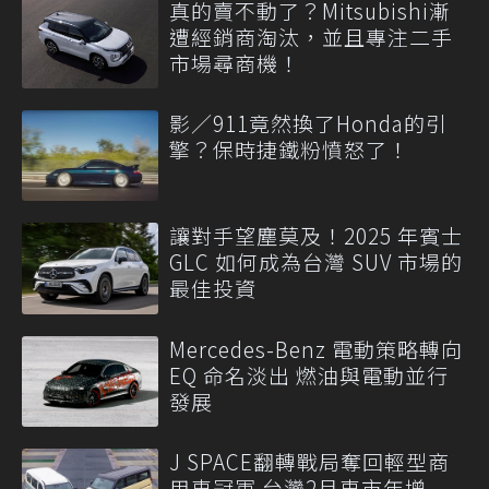
真的賣不動了？Mitsubishi漸
遭經銷商淘汰，並且專注二手
市場尋商機！
影／911竟然換了Honda的引
擎？保時捷鐵粉憤怒了！
讓對手望塵莫及！2025 年賓士
GLC 如何成為台灣 SUV 市場的
最佳投資
Mercedes-Benz 電動策略轉向
EQ 命名淡出 燃油與電動並行
發展
J SPACE翻轉戰局奪回輕型商
用車冠軍 台灣2月車市年增