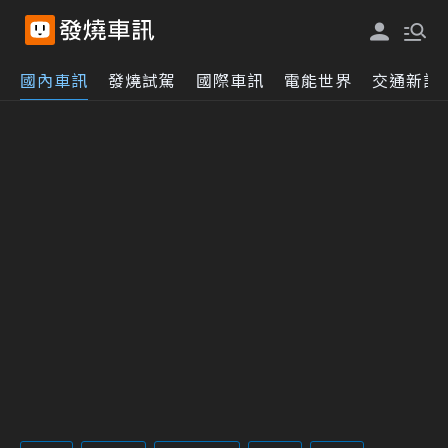
國內車訊
發燒試駕
國際車訊
電能世界
交通新訊