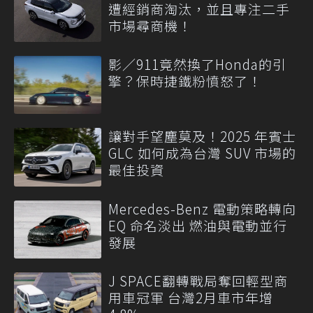
遭經銷商淘汰，並且專注二手
市場尋商機！
影／911竟然換了Honda的引
擎？保時捷鐵粉憤怒了！
讓對手望塵莫及！2025 年賓士
GLC 如何成為台灣 SUV 市場的
最佳投資
Mercedes-Benz 電動策略轉向
EQ 命名淡出 燃油與電動並行
發展
J SPACE翻轉戰局奪回輕型商
用車冠軍 台灣2月車市年增