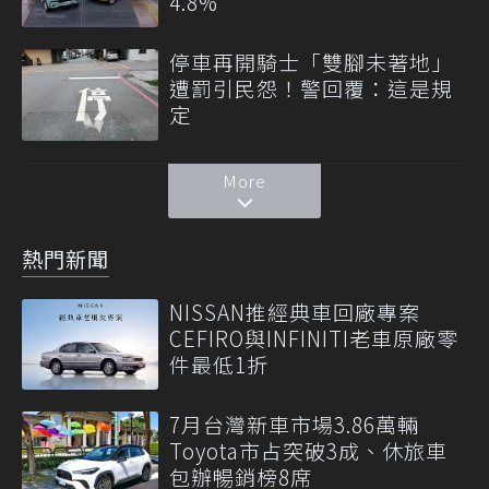
4.8%
停車再開騎士「雙腳未著地」
遭罰引民怨！警回覆：這是規
定
More
熱門新聞
NISSAN推經典車回廠專案
CEFIRO與INFINITI老車原廠零
件最低1折
7月台灣新車市場3.86萬輛
Toyota市占突破3成、休旅車
包辦暢銷榜8席