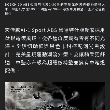
BOSCH 10 ABS相較前代減少30％的重量並縮減約45％體積大
小，碟盤尺寸從180mm調整為190mm讓煞車更利落。 圖／宏佳騰
提供
宏佳騰Ai-1 Sport ABS 黑隱特仕版獨家採用
鈦銀電鍍風鏡，從各種角度觀看皆有不同光
澤。全鑽切輪框與黑色卡鉗搭配消光黑設
計，完美呈現運動潮流外型。為讓騎乘更舒
適，車墊亦升級為超體感椅墊並擁有車箱燈
配備。