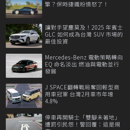
擎？保時捷鐵粉憤怒了！
讓對手望塵莫及！2025 年賓士
GLC 如何成為台灣 SUV 市場的
最佳投資
Mercedes-Benz 電動策略轉向
EQ 命名淡出 燃油與電動並行
發展
J SPACE翻轉戰局奪回輕型商
用車冠軍 台灣2月車市年增
4.8%
停車再開騎士「雙腳未著地」
遭罰引民怨！警回覆：這是規