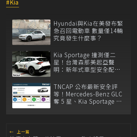
Kia
Hyundai與Kia在美發布緊
急召回電動車 數量僅14輛
究竟發生什麼事？
Kia Sportage 撞測僅二
星！台灣森那美起亞聲
明：新年式車型安全配備
已調整
TNCAP 公布最新安全評
等！Mercedes-Benz GLC
奪 5 星、Kia Sportage 僅
獲 2 星
←
上一篇