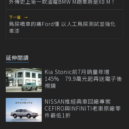
外傳史上第一款油電BMW M跑車將是X8 M！
下一篇
→
鳥屎噴車的痛Ford懂 以人工鳥屎測試並強化
車漆
延伸閱讀
Kia Stonic前7月銷量年增
145% 79.9萬元起再送電子後
視鏡
NISSAN推經典車回廠專案
CEFIRO與INFINITI老車原廠零
件最低1折