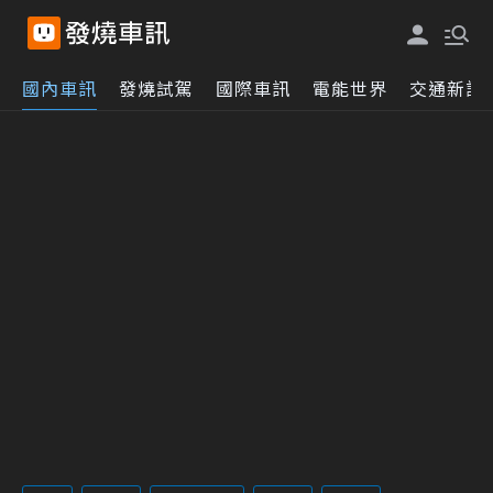
國內車訊
發燒試駕
國際車訊
電能世界
交通新訊