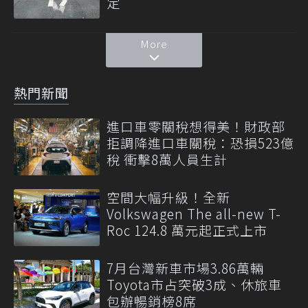
定
More
熱門新聞
進口車零關稅想得美！財政部
拒調降進口車關稅：恐損523億
稅 衝擊8萬人員生計
空間大幅升級！全新
Volkswagen The all-new T-
Roc 124.8 萬元起正式上市
7月台灣新車市場3.86萬輛
Toyota市占突破3成、休旅車
包辦暢銷榜8席