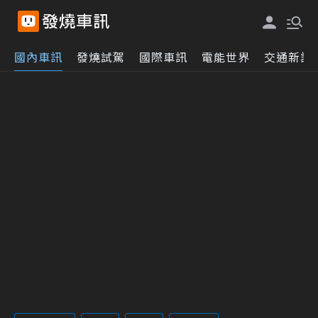
國內車訊
發燒試駕
國際車訊
電能世界
交通新訊