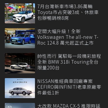
7月台灣新車市場3.86萬輛
Toyota市占突破3成、休旅車
包辦暢銷榜8席
空間大幅升級！全新
Volkswagen The all-new T-
Roc 124.8 萬元起正式上市
帥性而行 駕馭每一段精彩旅程
全新 BMW 318i Touring全台
限量200台
NISSAN推經典車回廠專案
CEFIRO與INFINITI老車原廠零
件最低1折
大改款 MAZDA CX-5 推限時延