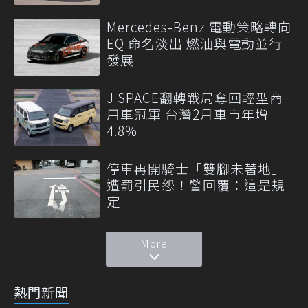
Mercedes-Benz 電動策略轉向
EQ 命名淡出 燃油與電動並行
發展
J SPACE翻轉戰局奪回輕型商
用車冠軍 台灣2月車市年增
4.8%
停車再開騎士「雙腳未著地」
遭罰引民怨！警回覆：這是規
定
More
熱門新聞