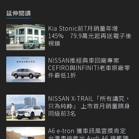
延伸閱讀
Kia Stonic前7月銷量年增
145% 79.9萬元起再送電子後
視鏡
NISSAN推經典車回廠專案
CEFIRO與INFINITI老車原廠零
件最低1折
NISSAN X-TRAIL「所有講究，
只為純粋」 上市首月銷量躋身
同級前3名
A6 e-tron 獲車訊風雲獎肯定
台灣奧迪推出 Audi A6 旗艦陣