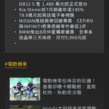
DB12 S 售 1,488 萬元起正式登台
Kia Stonic前7月銷量年增145%
79.9萬元起再送電子後視鏡
NISSAN推經典車回廠專案 CEFIRO
與INFINITI老車原廠零件最低1折
BMW推出8月仲夏購車優惠 全車系
送晶華三天兩夜、月付5,900元起
電動機車
電動機車低噪音助巡邏！
基層卻曝卡關難題：重啟
耗時、執勤易沒電
Honda本田發表首款電動