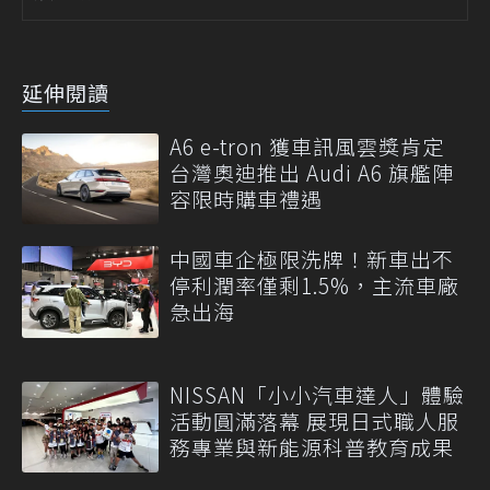
延伸閱讀
A6 e-tron 獲車訊風雲獎肯定
台灣奧迪推出 Audi A6 旗艦陣
容限時購車禮遇
中國車企極限洗牌！新車出不
停利潤率僅剩1.5%，主流車廠
急出海
NISSAN「小小汽車達人」體驗
活動圓滿落幕 展現日式職人服
務專業與新能源科普教育成果