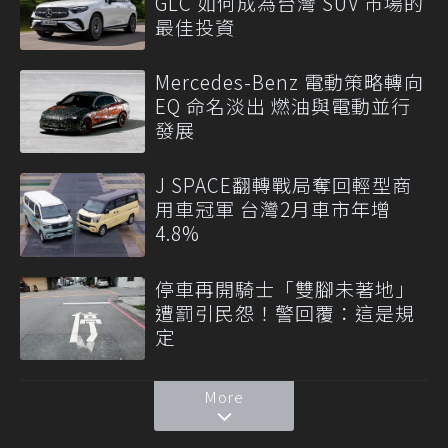
GLC 如何成為台灣 SUV 市場的
最佳投資
Mercedes-Benz 電動策略轉向
EQ 命名淡出 燃油與電動並行
發展
J SPACE翻轉戰局奪回輕型商
用車冠軍 台灣2月車市年增
4.8%
停車再開騎士「雙腳未著地」
遭罰引民怨！警回覆：這是規
定
More