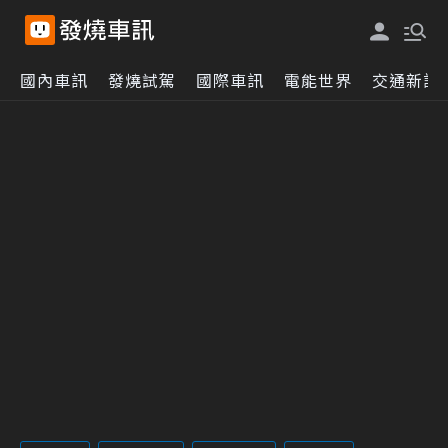
國內車訊
發燒試駕
國際車訊
電能世界
交通新訊