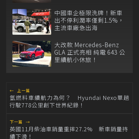
中國車企極限洗牌！新車
出不停利潤率僅剩1.5%，
主流車廠急出海
大改款 Mercedes-Benz
GLA 正式亮相 純電 643 公
里續航小休旅！
←
上一篇
氫燃料車續航力為何？ Hyundai Nexo單趟
行駛778公里創下世界紀錄！
下一篇
→
英國11月柴油車銷量重摔27.2% 新車銷量持
續下滑！