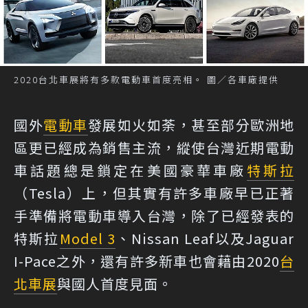
2020台北車展將有多款電動車首度亮相。 圖／各車廠提供
國外
電動車
發展如火如荼，甚至部分歐洲地
區更已經成為銷售主流，縱使台灣近期電動
車話題總是鎖定在美國豪華車廠
特斯拉
（Tesla）上，但其實有許多車廠早已正著
手準備將電動車導入台灣，除了已經發表的
特斯拉
Model 3
、Nissan Leaf以及Jaguar
I-Pace之外，還有許多新車也會藉由2020
台
北車展
與國人首度見面。