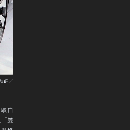
張振群／
感取自
紋「雙