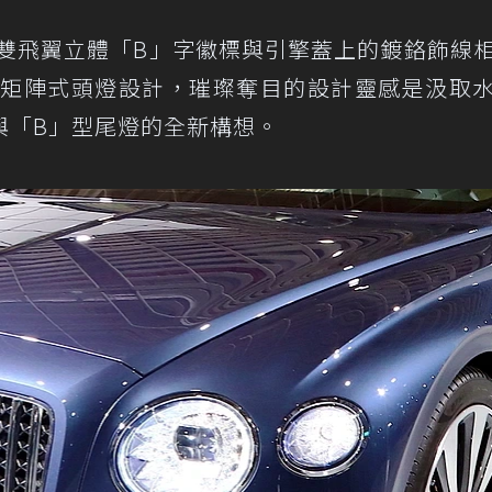
車型上的雙飛翼立體「B」字徽標與引擎蓋上的鍍鉻飾線
LED矩陣式頭燈設計，璀璨奪目的設計靈感是汲取
與「B」型尾燈的全新構想。