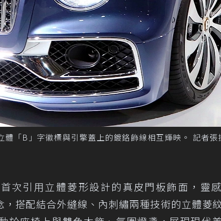
雙飛翼立體「B」字徽標與引擎蓋上的鍍鉻飾線相互輝映。 記者
ng Spur首次引用立體菱形設計的真皮門板飾面，靈
ed 6設計理念，搭配結合外縫線、內刺繡兩種技術的立體菱