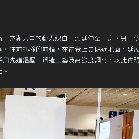
130mm，充滿力量的動力線自車頭延伸至車身，另一
尾。往前挪移的前輪，在視覺上更貼近地面，延
採用先進鋁壓、鑄造工藝及高強度鋼材，以此實
能。