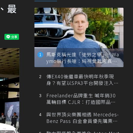
r、最
馬斯克稱光達「徒勞之舉」！Wa
ymo執行長嗆：純視覺難達真正
自動駕駛
傳EX40後繼車最快明年秋季現
身？有望以SPA3平台開發注入80
0V動力
Freelander品牌重生 喊年銷30
萬輛目標 CJLR：打造國際品牌
半數銷量來自全球！
與世界頂尖樂團相遇 Mercedes-
Benz Pass 白金會員優先購票維
也納愛樂