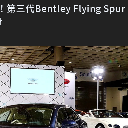
代Bentley Flying Spu
身