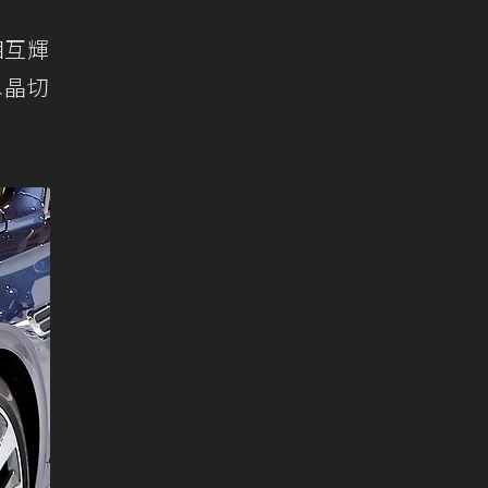
相互輝
水晶切