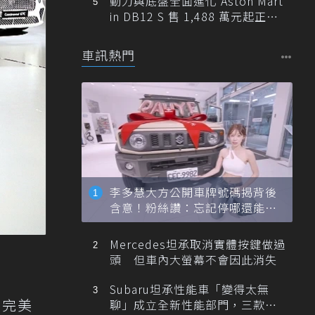
動力與底盤全面進化 Aston Mart
in DB12 S 售 1,488 萬元起正式
登台
車訊熱門
李多慧大方公開車牌號碼揭背後
含意！粉絲讚：忘記停哪還能幫
忙找車
Mercedes坦承取消實體按鍵做過
頭 但車內大螢幕不會因此消失
Subaru坦承性能車「變得太無
，完美
聊」成立全新性能部門，三款手