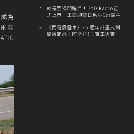
排跑車開發中！
就是要侵門踏戶！BYD Racco正
式上市 正面迎戰日系K-Car霸主
績成為
出兩款
《閃電霹靂車》35 週年計畫只剩
周邊商品！阿斯拉1:1實車與實體
ATIC
展覽雙雙喊卡