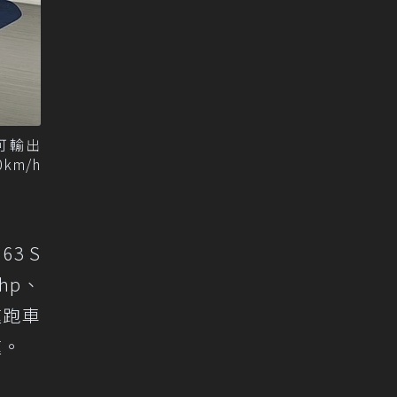
，可輸出
0km/h
63 S
hp、
九速跑車
速。