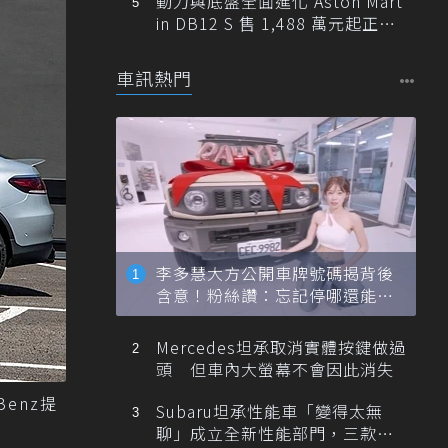
動力與底盤全面進化 Aston Mart
in DB12 S 售 1,488 萬元起正式
登台
車訊熱門
李多慧大方公開車牌號碼揭背後
含意！粉絲讚：忘記停哪還能幫
忙找車
Mercedes坦承取消實體按鍵做過
頭 但車內大螢幕不會因此消失
Benz提
Subaru坦承性能車「變得太無
聊」成立全新性能部門，三款手