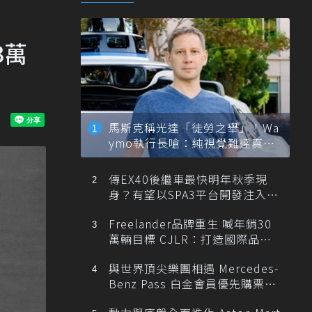
3萬
馬斯克稱光達「徒勞之舉」！Wa
ymo執行長嗆：純視覺難達真正
自動駕駛
傳EX40後繼車最快明年秋季現
身？有望以SPA3平台開發注入80
0V動力
Freelander品牌重生 喊年銷30
萬輛目標 CJLR：打造國際品牌
半數銷量來自全球！
與世界頂尖樂團相遇 Mercedes-
Benz Pass 白金會員優先購票維
也納愛樂