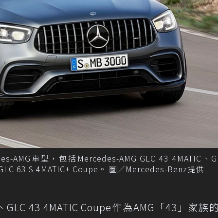
s-AMG車型，包括Mercedes-AMG GLC 43 4MATIC、GL
GLC 63 S 4MATIC+ Coupe。 圖／Mercedes-Benz提供
ATIC、GLC 43 4MATIC Coupe作為AMG「43」家