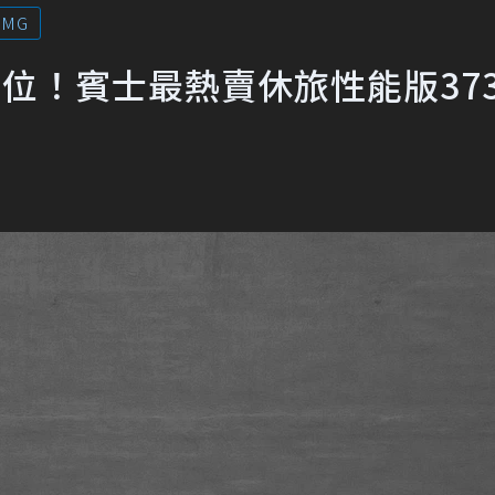
AMG
S全到位！賓士最熱賣休旅性能版37