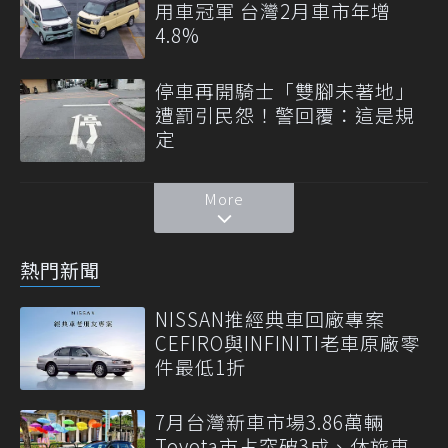
用車冠軍 台灣2月車市年增
4.8%
停車再開騎士「雙腳未著地」
遭罰引民怨！警回覆：這是規
定
More
熱門新聞
NISSAN推經典車回廠專案
CEFIRO與INFINITI老車原廠零
件最低1折
7月台灣新車市場3.86萬輛
Toyota市占突破3成、休旅車