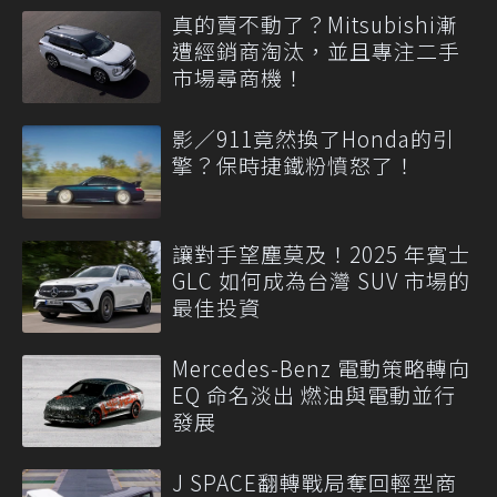
真的賣不動了？Mitsubishi漸
遭經銷商淘汰，並且專注二手
市場尋商機！
影／911竟然換了Honda的引
擎？保時捷鐵粉憤怒了！
讓對手望塵莫及！2025 年賓士
GLC 如何成為台灣 SUV 市場的
最佳投資
Mercedes-Benz 電動策略轉向
EQ 命名淡出 燃油與電動並行
發展
J SPACE翻轉戰局奪回輕型商