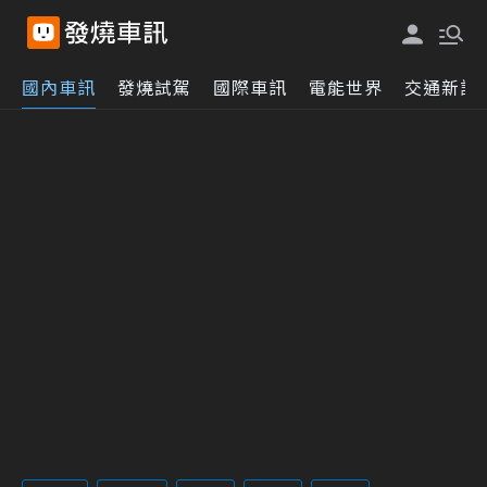
國內車訊
發燒試駕
國際車訊
電能世界
交通新訊