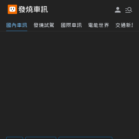
國內車訊
發燒試駕
國際車訊
電能世界
交通新訊