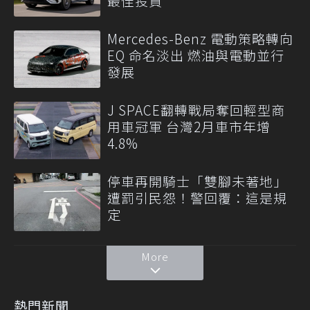
最佳投資
Mercedes-Benz 電動策略轉向
EQ 命名淡出 燃油與電動並行
發展
J SPACE翻轉戰局奪回輕型商
用車冠軍 台灣2月車市年增
4.8%
停車再開騎士「雙腳未著地」
遭罰引民怨！警回覆：這是規
定
More
熱門新聞