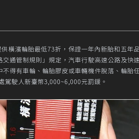
廠提供橫濱輪胎最低73折，保證一年內新胎和五年
路交通管制規則」規定，汽車行駛高速公路及快
中不得有車輪、輪胎膠皮或車輛機件脫落、輪胎
駕駛人新臺幣3,000~6,000元罰鍰。