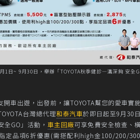
9月1日~ 9月30日，舉辦「TOYOTA秋季健診—溝深夠 安全
開車出遊，出發前，讓TOYOTA幫您的愛車實
OYOTA台灣總代理
和泰汽車
於即日起至9月30
 安全GO」活動，
車主
回廠
可享免費安全檢查、
定品項6折優惠(需搭配利high金100/200/30