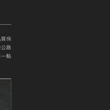
品質保
速公路
任一點