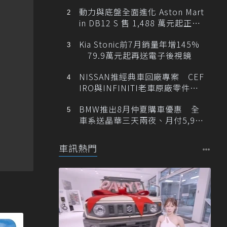
動力與底盤全面進化 Aston Mart
in DB12 S 售 1,488 萬元起正式
登台
Kia Stonic前7月銷量年增145%
79.9萬元起再送電子後視鏡
NISSAN推經典車回廠專案 CEF
IRO與INFINITI老車原廠零件最
低1折
BMW推出8月仲夏購車優惠 全
車系送晶華三天兩夜、月付5,900
元起
車訊熱門