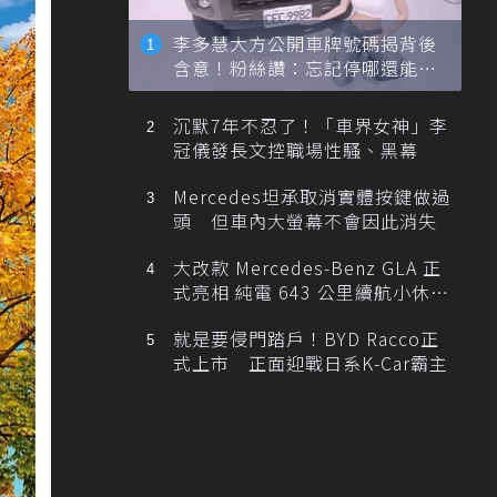
李多慧大方公開車牌號碼揭背後
含意！粉絲讚：忘記停哪還能幫
忙找車
沉默7年不忍了！「車界女神」李
冠儀發長文控職場性騷、黑幕
Mercedes坦承取消實體按鍵做過
頭 但車內大螢幕不會因此消失
大改款 Mercedes-Benz GLA 正
式亮相 純電 643 公里續航小休
旅！
就是要侵門踏戶！BYD Racco正
式上市 正面迎戰日系K-Car霸主