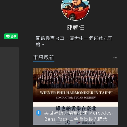
陳威任
開過幾百台車，塵世中一個迷途老司
機。
車訊最新
與世界頂尖樂團相遇 Mercedes-
Benz Pass 白金會員優先購票維
也納愛樂