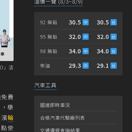
油價一覽 (8/3~8/9)
30.5
30.5
92 無鉛
32.0
32.0
95 無鉛
34.0
34.0
98 無鉛
29.3
29.1
柴油
GO」活
汽車工具
施免費
國道即時車況
日，舉
橫濱
輪
合格汽車代驗廠列表
0點使
交通違規查詢結果