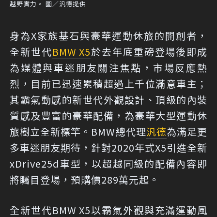
越野實力。 圖／汎德提供
身為X家族基石與豪華運動休旅的開創者，
全新世代
BMW X5
於去年底重磅登場後即成
為媒體與車迷朋友關注焦點，市場反應熱
烈，目前已迅速累積超過上千位滿意車主；
其霸氣動感的新世代外觀設計、頂級的內裝
質感及豐富的豪華配備，為豪華大型運動休
旅樹立全新標竿。BMW總代理
汎德
為滿足更
多車迷朋友期待，針對2020年式X5引進全新
xDrive25d車型，以超越同級的配備內容即
將矚目登場，預購價289萬元起。
全新世代BMW X5以霸氣外觀與充滿運動風