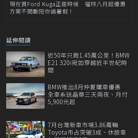
現在買Ford Kuga正是時候 福特八月超優惠
方案不間斷陪你過暑假！
延伸閱讀
近50年只跑1.45萬公里！BMW
E21 320i宛如穿越近半世紀時
間
BMW推出8月仲夏購車優惠
全車系送晶華三天兩夜、月付
5,900元起
7月台灣新車市場3.86萬輛
Toyota市占突破3成、休旅車