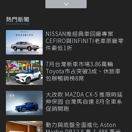
熱門新聞
NISSAN推經典車回廠專案
CEFIRO與INFINITI老車原廠零
件最低1折
7月台灣新車市場3.86萬輛
Toyota市占突破3成、休旅車
包辦暢銷榜8席
大改款 MAZDA CX-5 推限時延
伸保固 台灣馬自達 8月全車系
促銷開跑
動力與底盤全面進化 Aston
Martin DB12 S 售 1,488 萬元