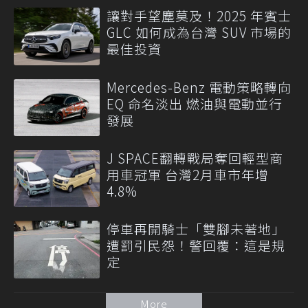
讓對手望塵莫及！2025 年賓士
GLC 如何成為台灣 SUV 市場的
最佳投資
Mercedes-Benz 電動策略轉向
EQ 命名淡出 燃油與電動並行
發展
J SPACE翻轉戰局奪回輕型商
用車冠軍 台灣2月車市年增
4.8%
停車再開騎士「雙腳未著地」
遭罰引民怨！警回覆：這是規
定
More