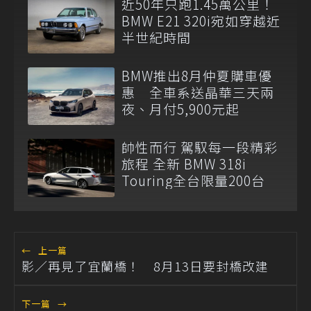
近50年只跑1.45萬公里！
BMW E21 320i宛如穿越近
半世紀時間
BMW推出8月仲夏購車優
惠 全車系送晶華三天兩
夜、月付5,900元起
帥性而行 駕馭每一段精彩
旅程 全新 BMW 318i
Touring全台限量200台
←
上一篇
影／再見了宜蘭橋！ 8月13日要封橋改建
下一篇
→