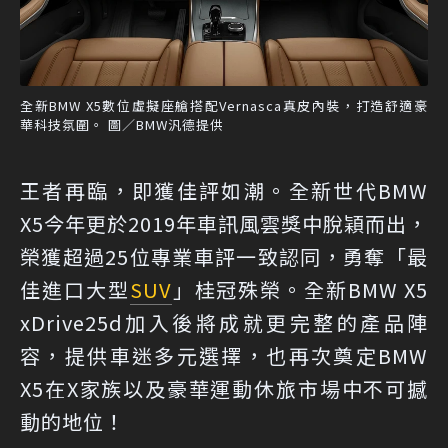
全新BMW X5數位虛擬座艙搭配Vernasca真皮內裝，打造舒適豪
華科技氛圍。 圖／BMW汎德提供
王者再臨，即獲佳評如潮。全新世代BMW
X5今年更於2019年車訊風雲獎中脫穎而出，
榮獲超過25位專業車評一致認同，勇奪「最
佳進口大型
SUV
」桂冠殊榮。全新BMW X5
xDrive25d加入後將成就更完整的產品陣
容，提供車迷多元選擇，也再次奠定BMW
X5在X家族以及豪華運動休旅市場中不可撼
動的地位！