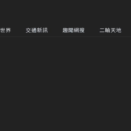
世界
交通新訊
趣聞網搜
二輪天地