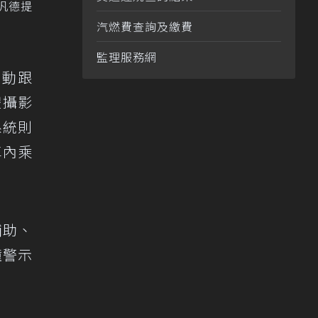
汎德提
汽燃費查詢及繳費
監理服務網
自動跟
體攝影
系統則
車內乘
輔助、
撞警示