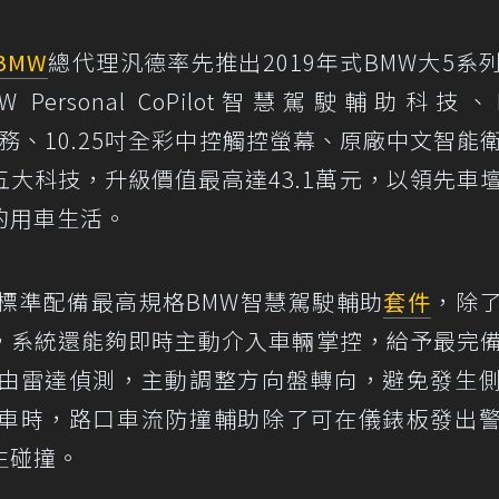
BMW
總代理汎德率先推出2019年式BMW大5系
rsonal CoPilot智慧駕駛輔助科技、
聯駕駛服務、10.25吋全彩中控觸控螢幕、原廠中文智能
大科技，升級價值最高達43.1萬元，以領先車
的用車生活。
房車標準配備最高規格BMW智慧駕駛輔助
套件
，除
，系統還能夠即時主動介入車輛掌控，給予最完
由雷達偵測，主動調整方向盤轉向，避免發生
車時，路口車流防撞輔助除了可在儀錶板發出
生碰撞。