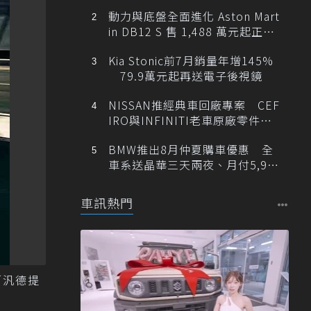
動力與底盤全面進化 Aston Mart
in DB12 S 售 1,488 萬元起正式
登台
Kia Stonic前7月銷量年增145%
79.9萬元起再送電子後視鏡
NISSAN推經典車回廠專案 CEF
IRO與INFINITI老車原廠零件最
低1折
BMW推出8月仲夏購車優惠 全
車系送晶華三天兩夜、月付5,900
元起
車訊熱門
／汎德提