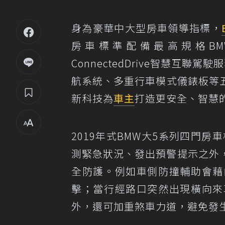
身為豪華中大型房車領導指標，
房車標準配備最高規格BMW Pe
ConnectedDrive智慧互
航系統、多重行車模式儀錶板等五
新科技為
車主
打造更安全、智慧
2019年式BMW大5系列四門
測緊急狀況、發出預警提示之外
全防護。例如車側防撞輔助會藉
擊；當行經路口突然出現橫向來
外，還可加重煞車力道，避免發