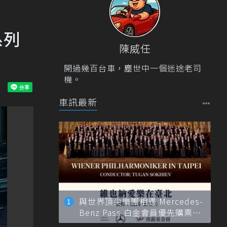
系列
陳威任
開過幾百台車，塵世中一個迷途老司
機。
車訊最新
與世界頂尖樂團相遇 Mercedes-
Benz Pass 白金會員優先購票維
也納愛樂