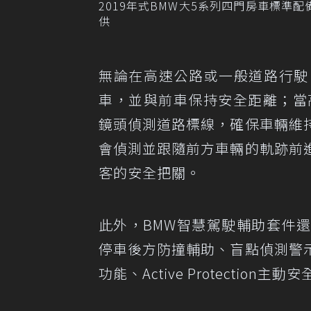
2019年式BMW大5系列四門房車標準
供
無論在高速公路或一般道路行駛
車，並與前車保持安全距離；當
鏡頭偵測道路標線，確保車輛維
會偵測並跟隨前方車輛的軌跡前
客的安全把關。
此外，BMW智慧駕駛輔助套件
停車後方防撞輔助、盲點偵測警
功能、Active Protectio