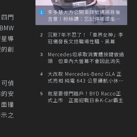
李多慧大方公開車牌號碼揭背後
列四門
含意！粉絲讚：忘記停哪還能幫
忙找車
BMW
沉默7年不忍了！「車界女神」李
衛星導
冠儀發長文控職場性騷、黑幕
壇的創
Mercedes坦承取消實體按鍵做過
頭 但車內大螢幕不會因此消失
大改款 Mercedes-Benz GLA 正
式亮相 純電 643 公里續航小休
了可偵
旅！
備的安
就是要侵門踏戶！BYD Racco正
式上市 正面迎戰日系K-Car霸主
側面撞
警示之