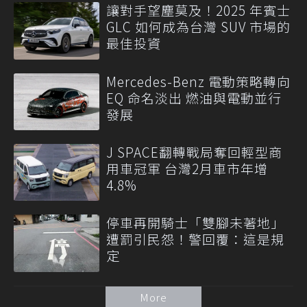
讓對手望塵莫及！2025 年賓士
GLC 如何成為台灣 SUV 市場的
最佳投資
Mercedes-Benz 電動策略轉向
EQ 命名淡出 燃油與電動並行
發展
J SPACE翻轉戰局奪回輕型商
用車冠軍 台灣2月車市年增
4.8%
停車再開騎士「雙腳未著地」
遭罰引民怨！警回覆：這是規
定
More