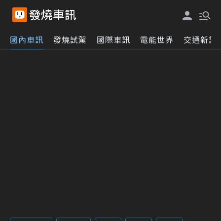
國內車訊
發燒試駕
國際車訊
電能世界
交通新訊