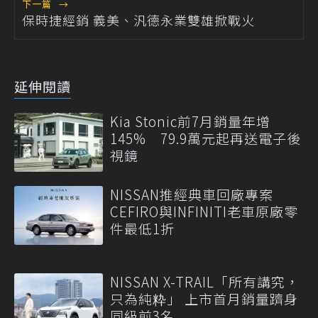
下一篇
→
保時捷經銷 義美、汎德永業雙雄掀戰火
延伸閱讀
Kia Stonic前7月銷量年增
145% 79.9萬元起再送電子後
視鏡
NISSAN推經典車回廠專案
CEFIRO與INFINITI老車原廠零
件最低1折
NISSAN X-TRAIL「所有講究，
只為純粋」 上市首月銷量躋身
同級前3名