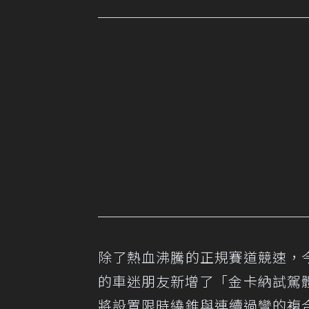
除了熱血沸騰的正規賽道競速，今
的車迷朋友新增了「金卡納試駕
將設置限時繞錐與連續過彎的複合