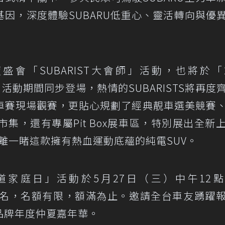
因，深度體驗SUBARU低重心、靈活轉向與優
會「SUBARIST大會師」活動，也將於「2
家庭日」活動期間同步登場，熱情的SUBARISTS將再度
車賽現場觀賽，更貼心規劃了經典靚車選美競賽
集，還有專屬Pit Box展車區，特別展出全新
離一睹這款擁有熱血運動底蘊的純電SUV。
k Day賽道家庭日」活動於5月27日（三）中午12
登記報名，名額有限，額滿為止。邀請全台車友踴躍
玩品牌年度仲夏嘉年華。