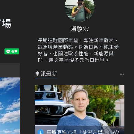
下場
趙駿宏
長期追蹤國際車壇，專注新車發表、
試駕與產業動態。身為日系性能車愛
好者，也關注歐系性能、新能源與
F1，用文字呈現多元汽車世界。
車訊最新
馬斯克稱光達「徒勞之舉」！Wa