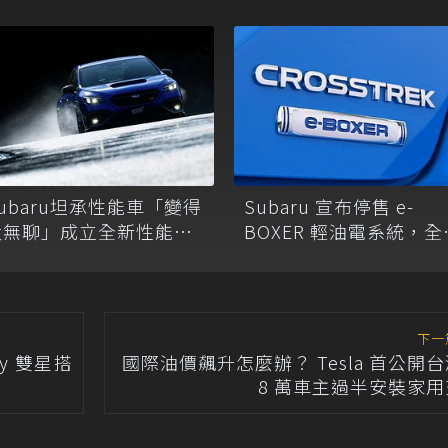
ubaru坦承性能車「變得
Subaru 宣布停售 e-
太無聊」成立全新性能部
BOXER 輕油電系統，全
門，三款手排跑車開發
轉向 Toyota 技術加持
中！
S:HEV 油電科技！
下一
y 雙星搭
國際油價飆升怎麼辦？ Tesla 首公開
8 萬車主過半安裝家