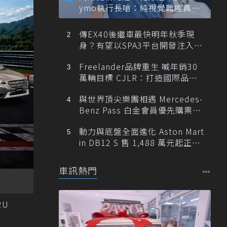
ymo執行長嗆：純視覺難達真正
自動駕駛
傳EX40後繼車最快明年秋季現
身？有望以SPA3平台開發注入80
0V動力
Freelander品牌重生 喊年銷30
萬輛目標 CJLR：打造國際品牌
半數銷量來自全球！
與世界頂尖樂團相遇 Mercedes-
Benz Pass 白金會員優先購票維
也納愛樂
動力與底盤全面進化 Aston Mart
in DB12 S 售 1,488 萬元起正式
登台
車訊熱門
RU