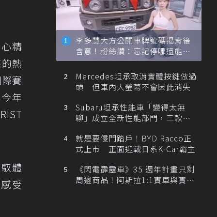
李多慧大方公開車牌號碼揭背後
核心精
含意！粉絲讚：忘記停哪還能幫
忙找車
來的熱
Mercedes坦承取消實體按鍵做過
國際賽
頭 但車內大螢幕不會因此消失
。今年
Subaru坦承性能車「變得太無
IST
聊」成立全新性能部門，三款手
排跑車開發中！
就是要侵門踏戶！BYD Racco正
式上市 正面迎戰日系K-Car霸主
駕馭體
《閃電霹靂車》35 週年計畫只剩
周邊商品！阿斯拉1:1實車與實體
情感受
展覽雙雙喊卡
。