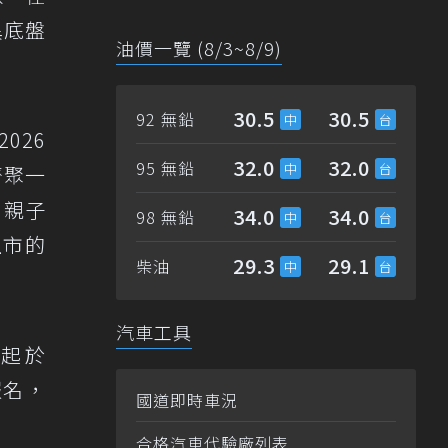
異底盤
油價一覽 (8/3~8/9)
30.5
30.5
92 無鉛
026
32.0
32.0
95 無鉛
齊聚一
、親子
34.0
34.0
98 無鉛
上市的
29.3
29.1
柴油
汽車工具
點起於
報名，
國道即時車況
合格汽車代驗廠列表