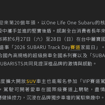
來第20個年頭，以One Life One Subaru的
段中攜手並進的堅實後盾。感謝全台消費者長年
將於6月27日（六）至28日（日）在台中麗寶
26 SUBARU Track Day
賽道
家庭日」
國內高規格的超級房車全國系列賽以及「SUBAR
BARISTS共同見證深植品牌的激情與感動。
首度擴大開放
SUV
車主也能報名參加「VIP賽道
，駕駛可開著愛車在國際級賽道上騁馳，盡
與穩健操控力，沉浸在品牌獨步車壇的駕馭樂趣中