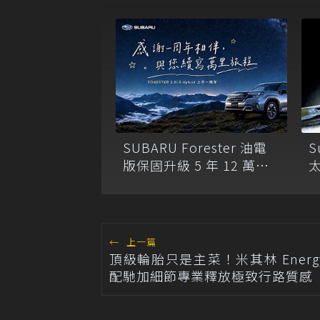
S
SUBARU Forester 油電
版保固升級 5 年 12 萬公
里 27年式 BRZ 預接單
180.8 萬元起開跑
←
上一篇
頂級輪胎只是主菜！米其林 Energ
配馳加細節專業釋放極致行路質感