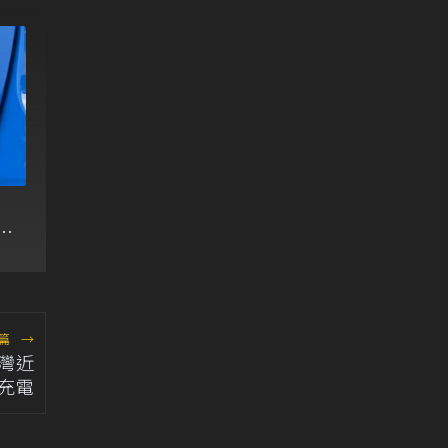
面
篇
→
台灣近
用充電