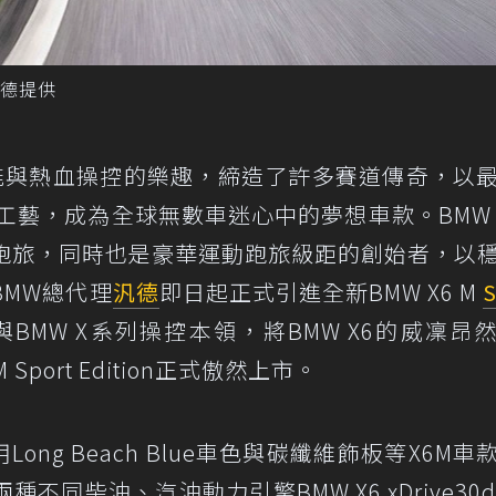
／汎德提供
能與熱血操控的樂趣，締造了許多賽道傳奇，以
車工藝，成為全球無數車迷心中的夢想車款。BM
動跑旅，同時也是豪華運動跑旅級距的創始者，以
BMW總代理
汎德
即日起正式引進全新BMW X6 M
S
工藝與BMW X系列操控本領，將BMW X6的威凜昂
Sport Edition正式傲然上市。
ion採用Long Beach Blue車色與碳纖維飾板等X6M
同柴油、汽油動力引擎BMW X6 xDrive30d