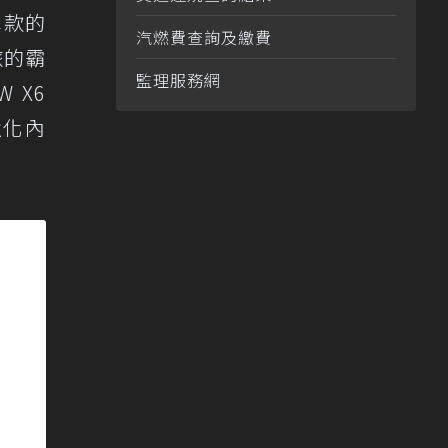
)車款的
汽燃費查詢及繳費
旅的霸
監理服務網
 X6
，強化內