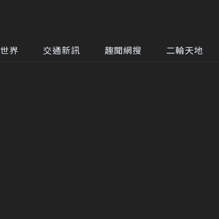
世界
交通新訊
趣聞網搜
二輪天地