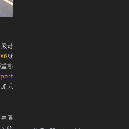
最嚴苛
W
X6
身
穩重態
port
然加乘
車款專屬
、X6