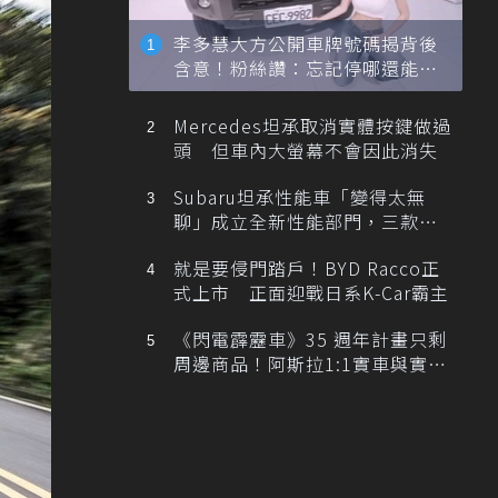
李多慧大方公開車牌號碼揭背後
含意！粉絲讚：忘記停哪還能幫
忙找車
Mercedes坦承取消實體按鍵做過
頭 但車內大螢幕不會因此消失
Subaru坦承性能車「變得太無
聊」成立全新性能部門，三款手
排跑車開發中！
就是要侵門踏戶！BYD Racco正
式上市 正面迎戰日系K-Car霸主
《閃電霹靂車》35 週年計畫只剩
周邊商品！阿斯拉1:1實車與實體
展覽雙雙喊卡