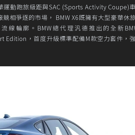
跑旅級距與SAC (Sports Activity Coupe
競相爭逐的市場， BMW X6既擁有大型豪華休
的流線輪廓。BMW總代理汎德推出的全新BMW
i M Sport Edition，首度升級標準配備M款空力套件