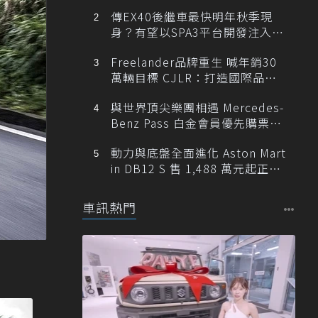
傳EX40後繼車最快明年秋季現
身？有望以SPA3平台開發注入80
0V動力
Freelander品牌重生 喊年銷30
萬輛目標 CJLR：打造國際品牌
半數銷量來自全球！
與世界頂尖樂團相遇 Mercedes-
Benz Pass 白金會員優先購票維
也納愛樂
動力與底盤全面進化 Aston Mart
in DB12 S 售 1,488 萬元起正式
登台
車訊熱門