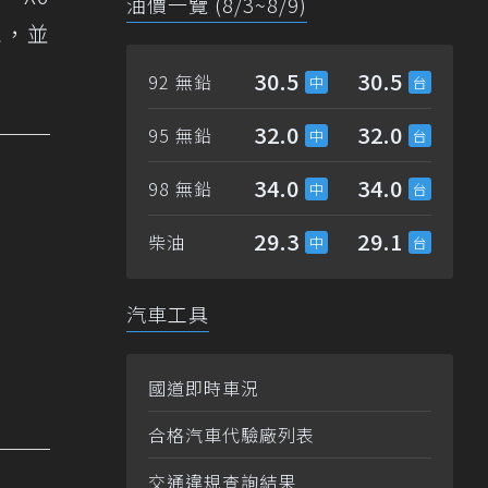
油價一覽 (8/3~8/9)
表現，並
30.5
30.5
92 無鉛
32.0
32.0
95 無鉛
34.0
34.0
98 無鉛
29.3
29.1
柴油
汽車工具
國道即時車況
合格汽車代驗廠列表
交通違規查詢結果