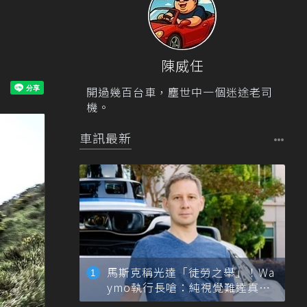
陳威任
開過幾百台車，塵世中一個迷途老司
機。
車訊最新
馬斯克稱光達「徒勞之舉」！Wa
ymo執行長嗆：純視覺難達真正
自動駕駛