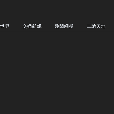
世界
交通新訊
趣聞網搜
二輪天地