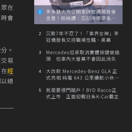
民眾在
李多慧大方公開車牌號碼揭背後
車時會
含意！粉絲讚：忘記停哪還能幫
忙找車
。
沉默7年不忍了！「車界女神」李
冠儀發長文控職場性騷、黑幕
2分。
Mercedes坦承取消實體按鍵做過
頭 但車內大螢幕不會因此消失
在交易
）在
經
大改款 Mercedes-Benz GLA 正
式亮相 純電 643 公里續航小休
則以總
旅！
就是要侵門踏戶！BYD Racco正
式上市 正面迎戰日系K-Car霸主