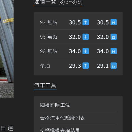
油價一覽 (8/3~8/9)
30.5
30.5
92 無鉛
32.0
32.0
95 無鉛
34.0
34.0
98 無鉛
29.3
29.1
柴油
汽車工具
國道即時車況
合格汽車代驗廠列表
馬自達
交通違規查詢結果