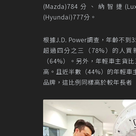
(Mazda)784分、納智捷(Lu
(Hyundai)777分。
根據J.D. Power調查，年齡
超過四分之三（78%）的人買
（64%）。另外，年輕車主貨比
高。且近半數（44%）的年輕
品牌，這比例同樣高於較年長者（