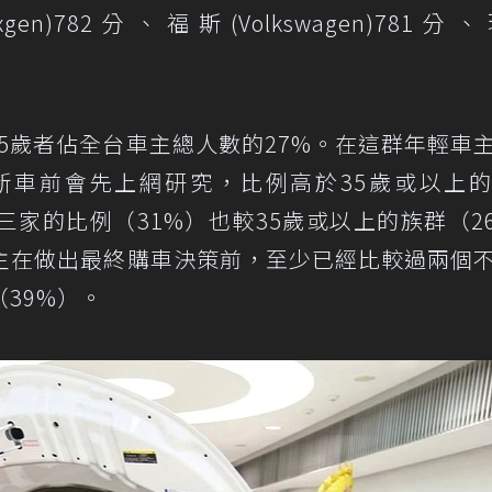
xgen)782分、福斯(Volkswagen)781分
不到35歲者佔全台車主總人數的27%。在這群年輕車
新車前會先上網研究，比例高於35歲或以上
三家的比例（31%）也較35歲或以上的族群（2
車主在做出最終購車決策前，至少已經比較過兩個
39%）。