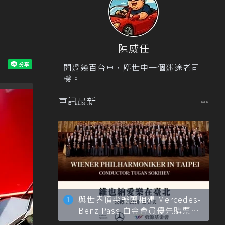
陳威任
開過幾百台車，塵世中一個迷途老司
機。
車訊最新
與世界頂尖樂團相遇 Mercedes-
Benz Pass 白金會員優先購票維
也納愛樂