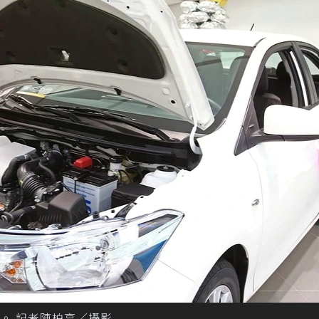
。 記者陳柏亨／攝影