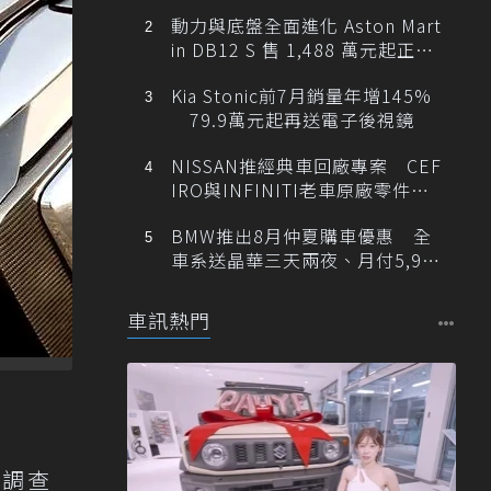
動力與底盤全面進化 Aston Mart
in DB12 S 售 1,488 萬元起正式
登台
Kia Stonic前7月銷量年增145%
79.9萬元起再送電子後視鏡
NISSAN推經典車回廠專案 CEF
IRO與INFINITI老車原廠零件最
低1折
BMW推出8月仲夏購車優惠 全
車系送晶華三天兩夜、月付5,900
元起
車訊熱門
度調查