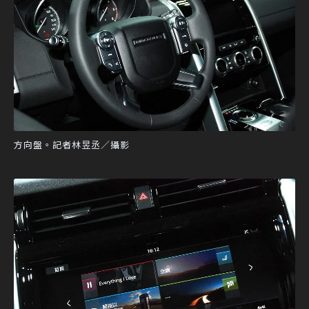
方向盤。記者林昱丞／攝影