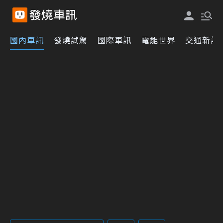
國內車訊
發燒試駕
國際車訊
電能世界
交通新訊