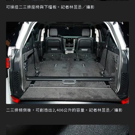
可操控二三排座椅與下檔板。記者林昱丞／攝影
二三排傾倒後，可創造出2,406公升的容量。記者林昱丞／攝影