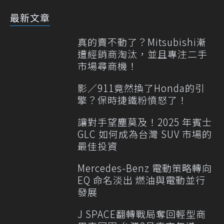
最新文章
真的賣不動了？Mitsubishi漸
遭經銷商淘汰，並且專注二手
市場尋商機！
影／911竟然換了Honda的引
擎？保時捷鐵粉憤怒了！
讓對手望塵莫及！2025 年賓士
GLC 如何成為台灣 SUV 市場的
最佳投資
Mercedes-Benz 電動策略轉向
EQ 命名淡出 燃油與電動並行
發展
J SPACE翻轉戰局奪回輕型商