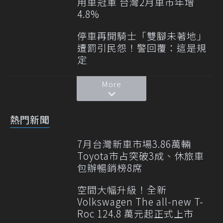
用車冠軍 台灣2月車市年增
4.8%
停車再開騎士「雙腳未著地」
遭罰引民怨！警回覆：這是規
定
More
熱門新聞
7月台灣新車市場3.86萬輛
Toyota市占突破3成、休旅車
包辦暢銷榜8席
空間大幅升級！全新
Volkswagen The all-new T-
Roc 124.8 萬元起正式上市