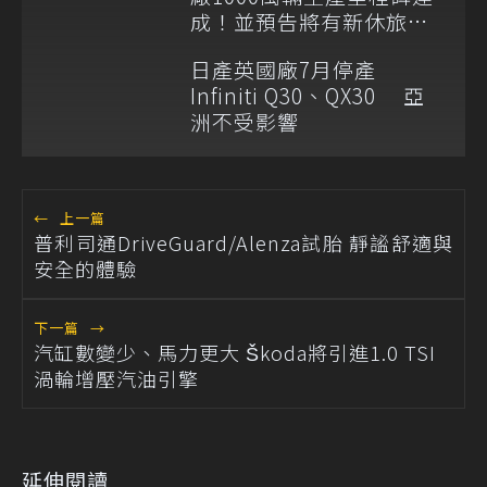
成！並預告將有新休旅加
入
日產英國廠7月停產
Infiniti Q30、QX30 亞
洲不受影響
←
上一篇
普利司通DriveGuard/Alenza試胎 靜謐舒適與
安全的體驗
下一篇
→
汽缸數變少、馬力更大 Škoda將引進1.0 TSI
渦輪增壓汽油引擎
延伸閱讀