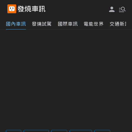
國內車訊
發燒試駕
國際車訊
電能世界
交通新訊