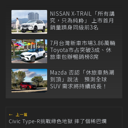
NISSAN X-TRAIL「所有講
究，只為純粋」 上市首月
銷量躋身同級前3名
7月台灣新車市場3.86萬輛
Toyota市占突破3成、休
旅車包辦暢銷榜8席
Mazda 否認「休旅車熱潮
到頂」說法 預測全球
SUV 需求將持續成長！
←
上一篇
Civic Type-R挑戰綠色地獄 摔了個稀巴爛