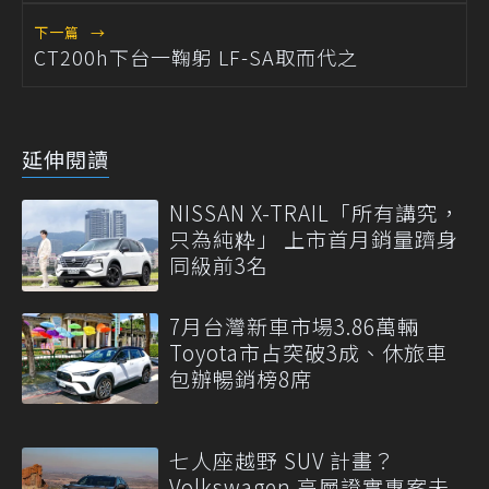
下一篇
→
CT200h下台一鞠躬 LF-SA取而代之
延伸閱讀
NISSAN X-TRAIL「所有講究，
只為純粋」 上市首月銷量躋身
同級前3名
7月台灣新車市場3.86萬輛
Toyota市占突破3成、休旅車
包辦暢銷榜8席
七人座越野 SUV 計畫？
Volkswagen 高層證實專案未