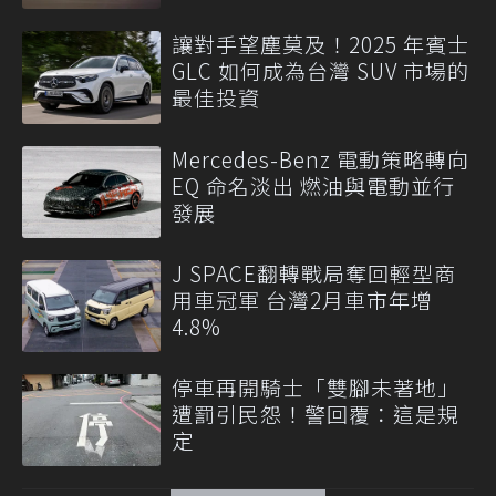
讓對手望塵莫及！2025 年賓士
GLC 如何成為台灣 SUV 市場的
最佳投資
Mercedes-Benz 電動策略轉向
EQ 命名淡出 燃油與電動並行
發展
J SPACE翻轉戰局奪回輕型商
用車冠軍 台灣2月車市年增
4.8%
停車再開騎士「雙腳未著地」
遭罰引民怨！警回覆：這是規
定