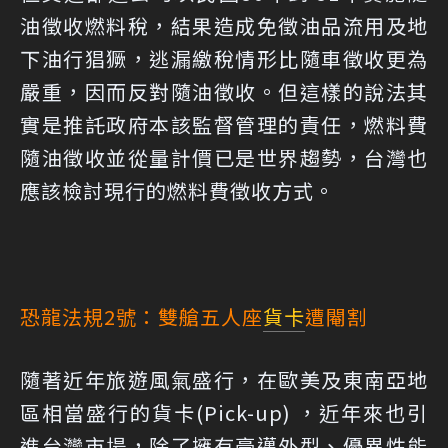
油徵收燃料稅，結果造成免徵油品流用及地
下油行猖獗，逃漏繳稅情形比隨車徵收更為
嚴重，因而反對隨油徵收。但這樣的說法其
實是推託政府本該監督管理的責任，燃料費
隨油徵收並從量計價已是世界趨勢，台灣也
應該檢討現行的燃料費徵收方式。
恐龍法規2號：雙艙五人座
貨卡
遭閹割
隨著近年旅遊風氣盛行，在歐美及東南亞地
區相當盛行的貨卡(Pick-up) ，近年來也引
進台灣市場，除了擁有豪邁外型、優異性能