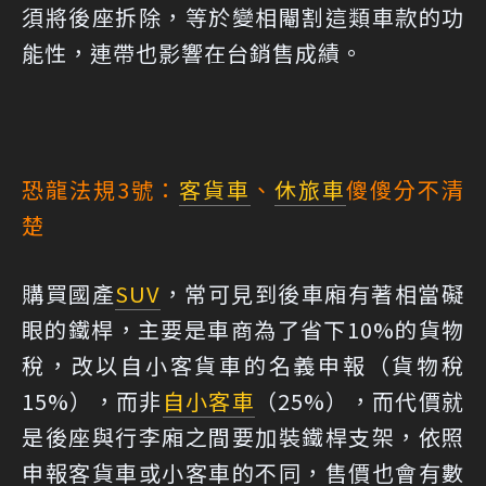
須將後座拆除，等於變相閹割這類車款的功
能性，連帶也影響在台銷售成績。
恐龍法規3號：
客貨車
、
休旅車
傻傻分不清
楚
購買國產
SUV
，常可見到後車廂有著相當礙
眼的鐵桿，主要是車商為了省下10%的貨物
稅，改以自小客貨車的名義申報（貨物稅
15%），而非
自小客車
（25%），而代價就
是後座與行李廂之間要加裝鐵桿支架，依照
申報客貨車或小客車的不同，售價也會有數