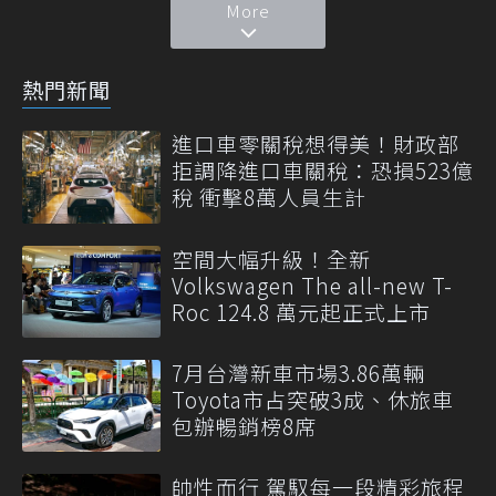
More
熱門新聞
進口車零關稅想得美！財政部
拒調降進口車關稅：恐損523億
稅 衝擊8萬人員生計
空間大幅升級！全新
Volkswagen The all-new T-
Roc 124.8 萬元起正式上市
7月台灣新車市場3.86萬輛
Toyota市占突破3成、休旅車
包辦暢銷榜8席
帥性而行 駕馭每一段精彩旅程