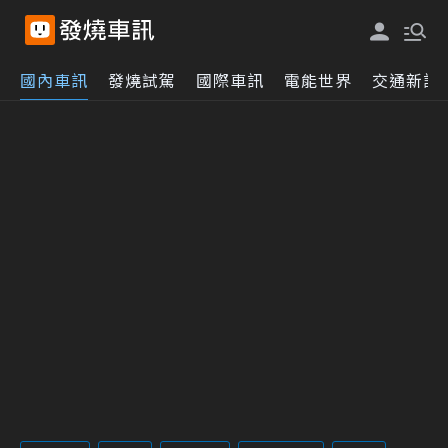
國內車訊
發燒試駕
國際車訊
電能世界
交通新訊