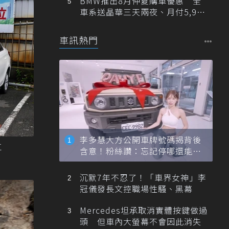
BMW推出8月仲夏購車優惠 全
車系送晶華三天兩夜、月付5,900
元起
車訊熱門
李多慧大方公開車牌號碼揭背後
車
含意！粉絲讚：忘記停哪還能幫
忙找車
沉默7年不忍了！「車界女神」李
冠儀發長文控職場性騷、黑幕
Mercedes坦承取消實體按鍵做過
頭 但車內大螢幕不會因此消失