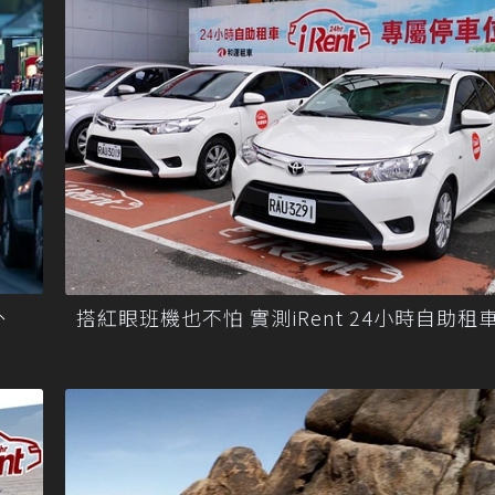
、
搭紅眼班機也不怕 實測iRent 24小時自助租