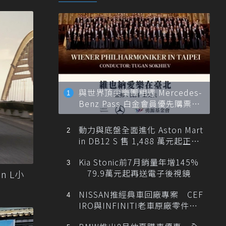
與世界頂尖樂團相遇 Mercedes-
Benz Pass 白金會員優先購票維
也納愛樂
動力與底盤全面進化 Aston Mart
in DB12 S 售 1,488 萬元起正式
登台
Kia Stonic前7月銷量年增145%
79.9萬元起再送電子後視鏡
n L小
NISSAN推經典車回廠專案 CEF
IRO與INFINITI老車原廠零件最
低1折