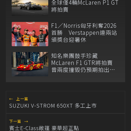
全球僅4輛McLaren P1 GT
將拍賣
F1／Norris匈牙利奪2026
首勝 Verstappen連兩站
頒獎台迎暑休
知名樂團鼓手珍藏
McLaren F1 GTR將拍賣
曾兩度撞毀仍預期拍出天
價
←
上一篇
SUZUKI V-STROM 650XT 多工上市
下一篇
→
賓士E-Class敞篷 豪華超正點