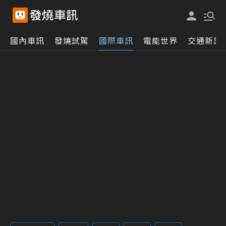
國內車訊
發燒試駕
國際車訊
電能世界
交通新訊