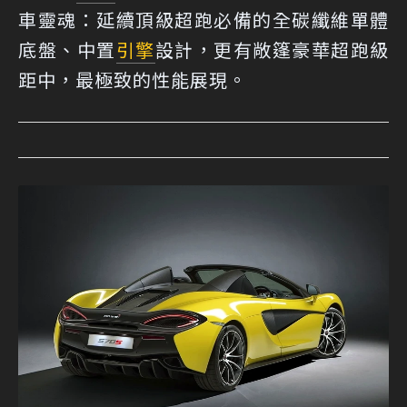
車靈魂：延續頂級超跑必備的全碳纖維單體
底盤、中置
引擎
設計，更有敞篷豪華超跑級
距中，最極致的性能展現。