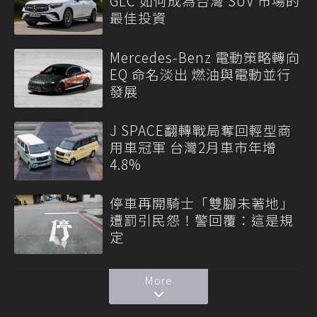
GLC 如何成為台灣 SUV 市場的
最佳投資
Mercedes-Benz 電動策略轉向
EQ 命名淡出 燃油與電動並行
發展
J SPACE翻轉戰局奪回輕型商
用車冠軍 台灣2月車市年增
4.8%
停車再開騎士「雙腳未著地」
遭罰引民怨！警回覆：這是規
定
More