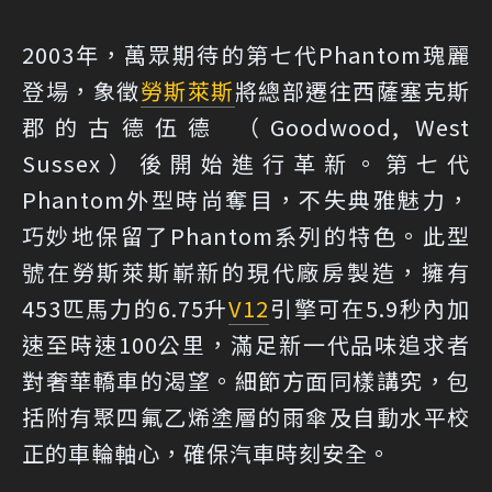
2003年，萬眾期待的第七代Phantom瑰麗
登場，象徵
勞斯萊斯
將總部遷往西薩塞克斯
郡的古德伍德 （Goodwood, West
Sussex）後開始進行革新。第七代
Phantom外型時尚奪目，不失典雅魅力，
巧妙地保留了Phantom系列的特色。此型
號在勞斯萊斯嶄新的現代廠房製造，擁有
453匹馬力的6.75升
V12
引擎可在5.9秒內加
速至時速100公里，滿足新一代品味追求者
對奢華轎車的渴望。細節方面同樣講究，包
括附有聚四氟乙烯塗層的雨傘及自動水平校
正的車輪軸心，確保汽車時刻安全。