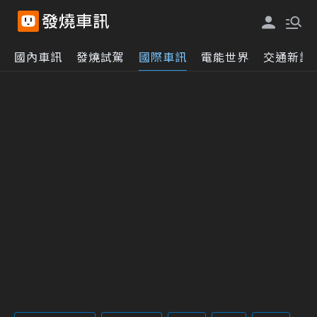
國內車訊
發燒試駕
國際車訊
電能世界
交通新訊