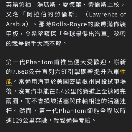
英籍領袖 - 湯瑪斯·愛德華·勞倫斯上校，
又名「阿拉伯的勞倫斯」（Lawrence of
Arabia）。那時Rolls-Royce的廠房滿佈裝
甲板，令希望窺探「全球最傑出汽車」秘密
的競爭對手大惑不解。
第一代Phantom甫推出便大受歡迎，嶄新
的7.668公升直列六缸引掣顯著提升汽車
性
能
。當通用汽車於美國密歇根州開設試車場
後，沒有汽車能在6.4公里的賽道上全速跑完
兩圈，而不會損壞活塞與曲軸相連的活塞連
杆。然而，第一代Phantom卻能全程以時
速129公里奔馳，輕鬆通過考驗。