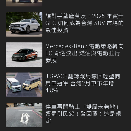
讓對手望塵莫及！2025 年賓士
GLC 如何成為台灣 SUV 市場的
最佳投資
Mercedes-Benz 電動策略轉向
EQ 命名淡出 燃油與電動並行
發展
J SPACE翻轉戰局奪回輕型商
用車冠軍 台灣2月車市年增
4.8%
停車再開騎士「雙腳未著地」
遭罰引民怨！警回覆：這是規
定