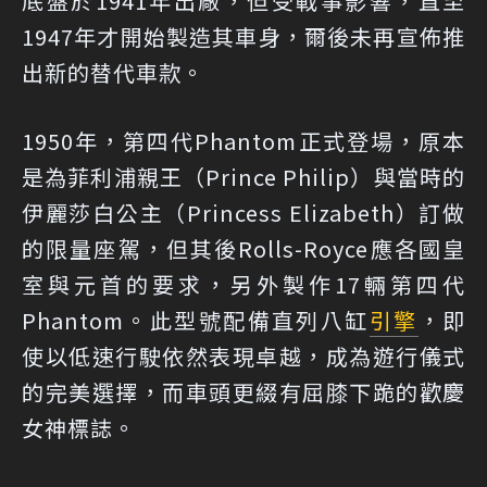
底盤於1941年出廠，但受戰事影響，直至
1947年才開始製造其車身，爾後未再宣佈推
出新的替代車款。
1950年，第四代Phantom正式登場，原本
是為菲利浦親王（Prince Philip）與當時的
伊麗莎白公主（Princess Elizabeth）訂做
的限量座駕，但其後Rolls-Royce應各國皇
室與元首的要求，另外製作17輛第四代
Phantom。此型號配備直列八缸
引擎
，即
使以低速行駛依然表現卓越，成為遊行儀式
的完美選擇，而車頭更綴有屈膝下跪的歡慶
女神標誌。