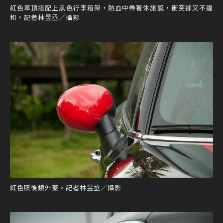
紅色車頂搭配上黑色行李箱架，熱血中帶著休旅感，衝突卻又不違
和。記者林昱丞／攝影
紅色照後鏡外蓋。記者林昱丞／攝影