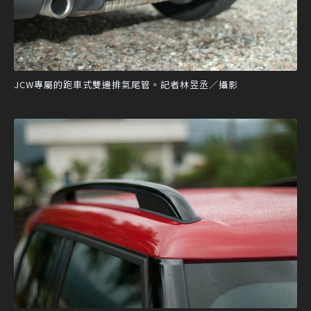
JCW專屬的跑車式雙邊排氣尾管。記者林昱丞／攝影