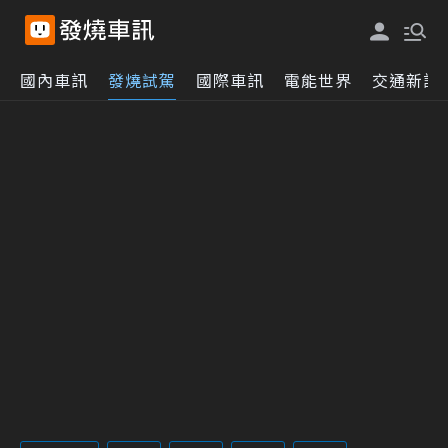
國內車訊
發燒試駕
國際車訊
電能世界
交通新訊