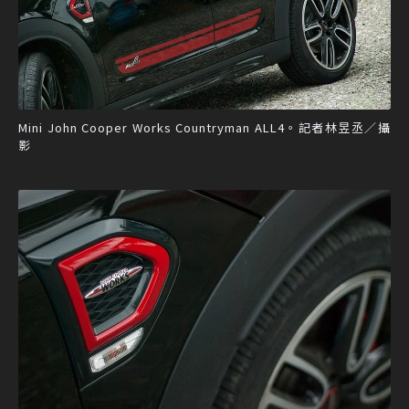
Mini John Cooper Works Countryman ALL4。記者林昱丞／攝
影