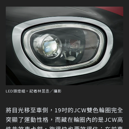
LED頭燈組。記者林昱丞／攝影
將目光移至車側，19吋的JCW雙色輪圈完全
突顯了運動性格，而藏在輪圈內的是JCW高
性能煞車卡鉗，跑得快也要煞得住；在前車