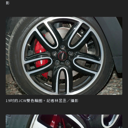
影
19吋的JCW雙色輪圈。記者林昱丞／攝影