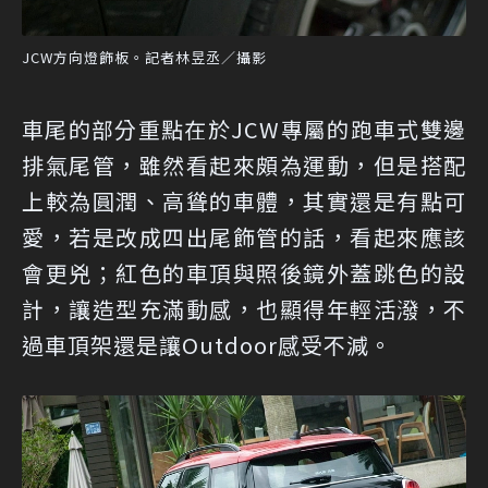
JCW方向燈飾板。記者林昱丞／攝影
車尾的部分重點在於JCW專屬的跑車式雙邊
排氣尾管，雖然看起來頗為運動，但是搭配
上較為圓潤、高聳的車體，其實還是有點可
愛，若是改成四出尾飾管的話，看起來應該
會更兇；紅色的車頂與照後鏡外蓋跳色的設
計，讓造型充滿動感，也顯得年輕活潑，不
過車頂架還是讓Outdoor感受不減。