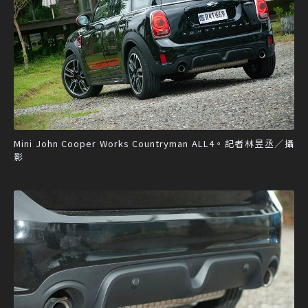
Mini John Cooper Works Countryman ALL4。記者林昱丞／攝
影