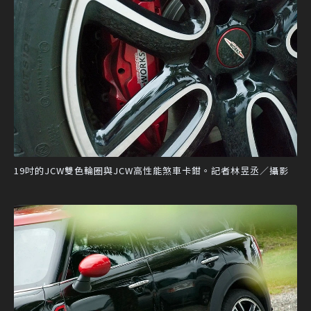
19吋的JCW雙色輪圈與JCW高性能煞車卡鉗。記者林昱丞／攝影