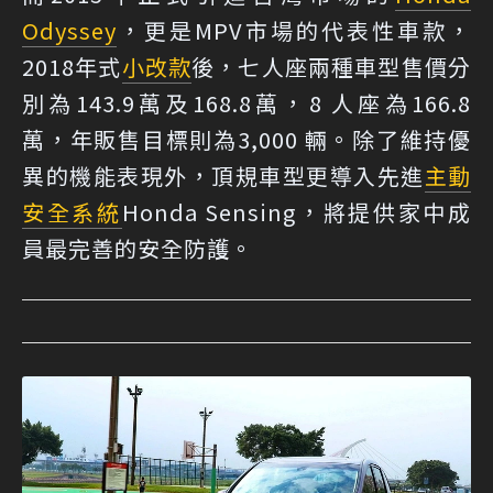
Odyssey
，更是MPV市場的代表性車款，
2018年式
小改款
後，七人座兩種車型售價分
別為143.9萬及168.8萬，8 人座為166.8
萬，年販售目標則為3,000 輛。除了維持優
異的機能表現外，頂規車型更導入先進
主動
安全系統
Honda Sensing，將提供家中成
員最完善的安全防護。