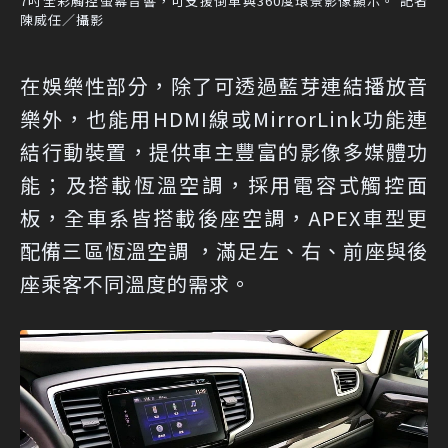
7吋全彩觸控螢幕音響，可支援倒車與360度環景影像顯示。 記者
陳威任／攝影
在娛樂性部分，除了可透過藍芽連結播放音
樂外，也能用HDMI線或MirrorLink功能連
結行動裝置，提供車主豐富的影像多媒體功
能；及搭載恆溫空調，採用電容式觸控面
板，全車系皆搭載後座空調，APEX車型更
配備三區恆溫空調 ，滿足左、右、前座與後
座乘客不同溫度的需求。