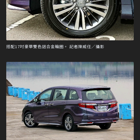
搭配17吋豪華雙色鋁合金輪圈。 記者陳威任／攝影