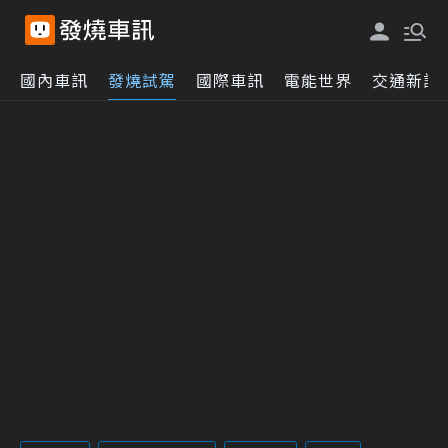
國內車訊
發燒試駕
國際車訊
電能世界
交通新訊