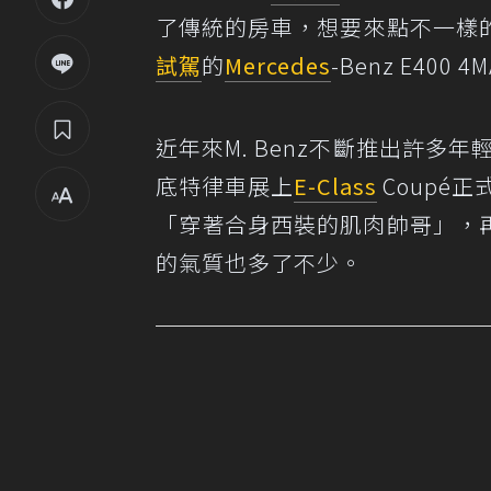
了傳統的房車，想要來點不一樣的
試駕
的
Mercedes
-Benz E40
近年來M. Benz不斷推出許多
底特律車展上
E-Class
Coupé正
「穿著合身西裝的肌肉帥哥」，
的氣質也多了不少。