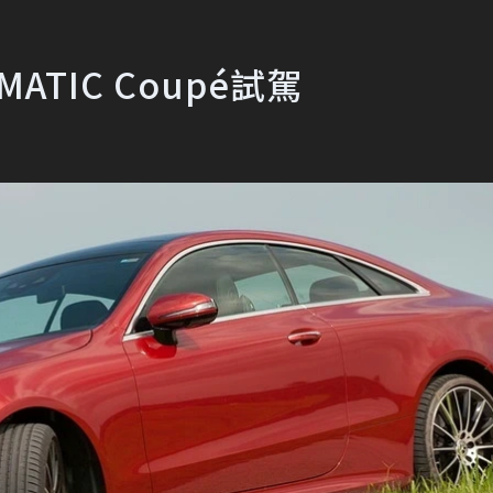
4MATIC Coupé試駕