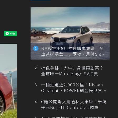
BMW推出8月仲夏購車優惠 全
車系送晶華三天兩夜、月付5,900
元起
棕色手排「大牛」身價再創高？
全球唯一Murciélago SV拍賣
一桶油跑近2,000公里！Nissan
Qashqai e-POWER創金氏世界紀
錄
C羅公開驚人總值私人車庫！千萬
美元Bugatti Centodieci領軍