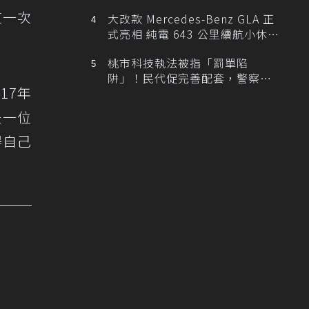
這一次
大改款 Mercedes-Benz GLA 正
式亮相 純電 643 公里續航小休
旅！
桃市科技執法被指「罰單陷
阱」！民代促完善配套，警察局
17年
提數據回應
是一位
得自己