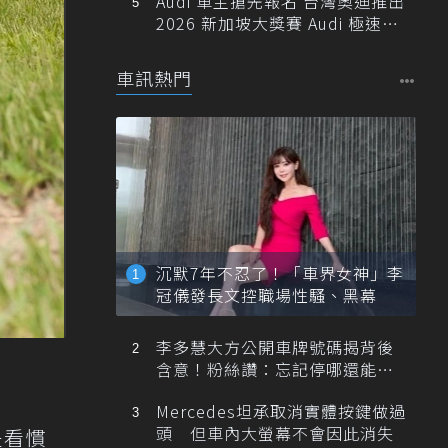
Audi 車主搶先報名 台灣奧迪推出
2026 新加坡大獎賽 Audi 極速之
旅
車訊熱門
沉默7年不忍了！「車界女神」李
冠儀發長文控職場性騷、黑幕
李多慧大方公開車牌號碼揭背後
含意！粉絲讚：忘記停哪還能幫
忙找車
Mercedes坦承取消實體按鍵做過
頭 但車內大螢幕不會因此消失
是看慣