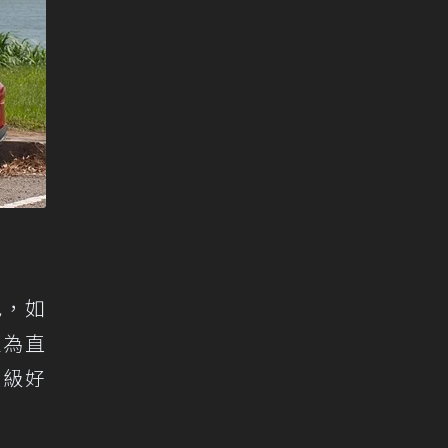
色，如
更為直
超級好