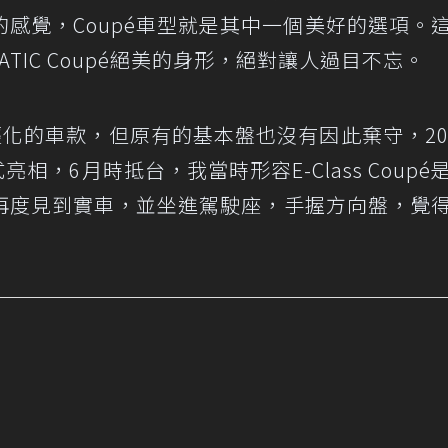
感覺，Coupé車型就是其中一個美好的選項。
0 4MATIC Coupé絕美的身形，絕對讓人過目不忘。
年輕化的車款，但原有的基本盤也沒有因此棄守，20
式亮相，6月時抵台，我當時形容E-Class Coupé
再度見到實車，並坐進駕駛座，手握方向盤，覺