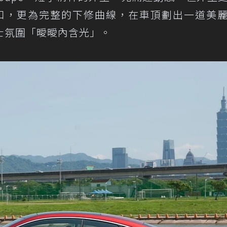
合我的胃口，更為完整的下修曲線，在車頂劃出一道美
士氛圍「曖曖內含光」。