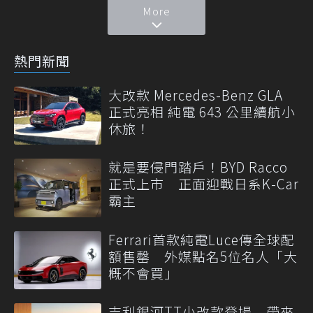
More
熱門新聞
大改款 Mercedes-Benz GLA
正式亮相 純電 643 公里續航小
休旅！
就是要侵門踏戶！BYD Racco
正式上市 正面迎戰日系K-Car
霸主
Ferrari首款純電Luce傳全球配
額售罄 外媒點名5位名人「大
概不會買」
吉利銀河TT小改款登場 帶來