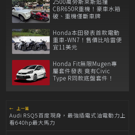
2500萬勞斯萊斯追撞
CBR650R重機！豪車水箱
破、重機僅斷車牌
Honda本田發表首款電動
重車-WN7！售價比哈雷便
宜11美元
Honda Fit無限Mugen專
屬套件發表 竟有Civic
Type R同款底盤套件！
←
上一篇
Audi RSQ5首度現身，最強插電式油電動力上
看640hp最大馬力