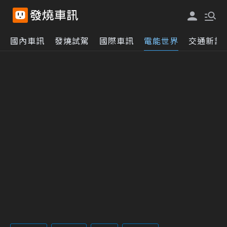
國內車訊
發燒試駕
國際車訊
電能世界
交通新訊