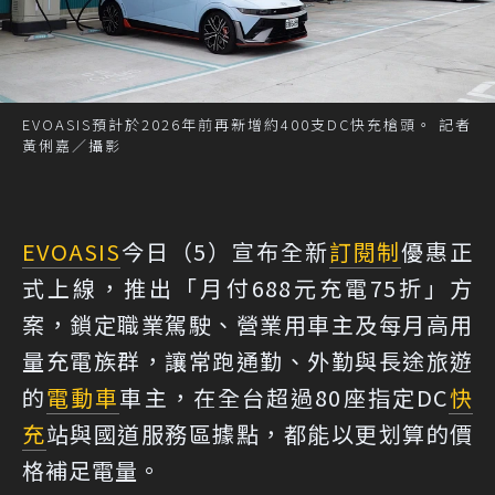
EVOASIS預計於2026年前再新增約400支DC快充槍頭。 記者
黃俐嘉／攝影
EVOASIS
今日（5）宣布全新
訂閱制
優惠正
式上線，推出「月付688元充電75折」方
案，鎖定職業駕駛、營業用車主及每月高用
量充電族群，讓常跑通勤、外勤與長途旅遊
的
電動車
車主，在全台超過80座指定DC
快
充
站與國道服務區據點，都能以更划算的價
格補足電量。