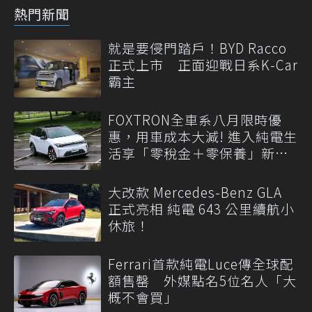
熱門新聞
就是要侵門踏戶！BYD Racco
正式上市 正面迎戰日系K-Car
霸主
FOXTRON全車系八月限時優
惠，用車成本大減! 進入純電生
活享「零稅金＋零保養」新時
代
大改款 Mercedes-Benz GLA
正式亮相 純電 643 公里續航小
休旅！
Ferrari首款純電Luce傳全球配
額售罄 外媒點名5位名人「大
概不會買」