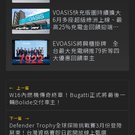
VOASIS快充版圖持續擴大
6月多座超級綠洲上線、最
高25%充電金回饋迎端午
車潮
EVOASIS將興櫃掛牌 全
台最大充電網推79折等四
大優惠回饋車主
←
上一篇
W16內燃機傳奇終章！Bugatti正式將最後一
輛Bolide交付車主！
下一篇
→
Defender Trophy全球探險挑戰賽3月份登陸
屏東！台灣資格賽即日起開放線上甄選