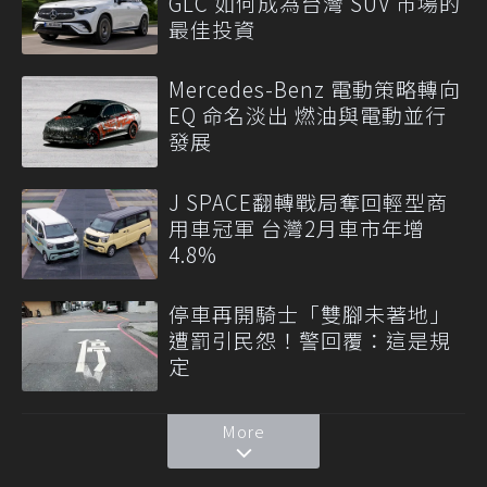
GLC 如何成為台灣 SUV 市場的
最佳投資
Mercedes-Benz 電動策略轉向
EQ 命名淡出 燃油與電動並行
發展
J SPACE翻轉戰局奪回輕型商
用車冠軍 台灣2月車市年增
4.8%
停車再開騎士「雙腳未著地」
遭罰引民怨！警回覆：這是規
定
More