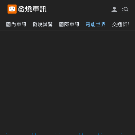
國內車訊
發燒試駕
國際車訊
電能世界
交通新訊