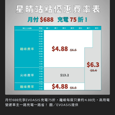
月付688元享EVOASIS充電75折，離峰每度只要約4.88元，高用電
營運車主一路充電一路省！ 圖／EVOASIS提供