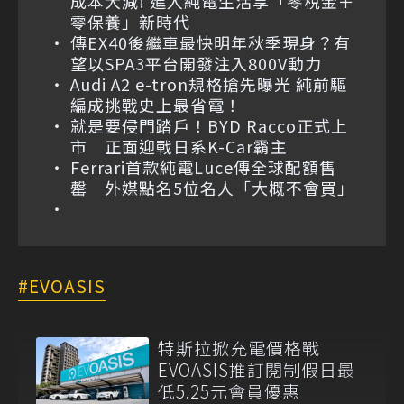
成本大減! 進入純電生活享「零稅金＋
零保養」新時代
傳EX40後繼車最快明年秋季現身？有
望以SPA3平台開發注入800V動力
Audi A2 e-tron規格搶先曝光 純前驅
編成挑戰史上最省電！
就是要侵門踏戶！BYD Racco正式上
市 正面迎戰日系K-Car霸主
Ferrari首款純電Luce傳全球配額售
罄 外媒點名5位名人「大概不會買」
EVOASIS
特斯拉掀充電價格戰
EVOASIS推訂閱制假日最
低5.25元會員優惠