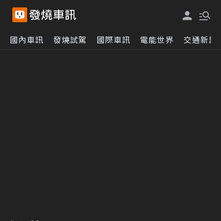
國內車訊
發燒試駕
國際車訊
電能世界
交通新訊