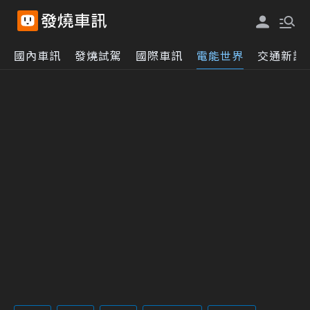
國內車訊
發燒試駕
國際車訊
電能世界
交通新訊