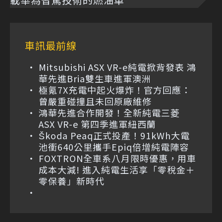
車訊最前線
Mitsubishi ASX VR-e純電掀背發表 鴻
華先進Bria雙生車進軍澳洲
極氪7X充電中起火爆炸！官方回應：
曾嚴重碰撞且未回原廠維修
鴻華先進合作開發！全新純電三菱
ASX VR-e 第四季進軍紐西蘭
Škoda Peaq正式投產！91kWh大電
池衝640公里攜手Epiq倍增純電陣容
FOXTRON全車系八月限時優惠，用車
成本大減! 進入純電生活享「零稅金＋
零保養」新時代