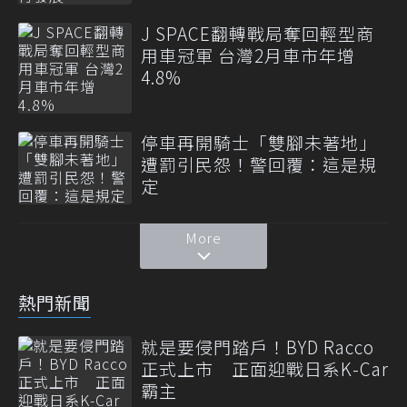
J SPACE翻轉戰局奪回輕型商
用車冠軍 台灣2月車市年增
4.8%
停車再開騎士「雙腳未著地」
遭罰引民怨！警回覆：這是規
定
More
熱門新聞
就是要侵門踏戶！BYD Racco
正式上市 正面迎戰日系K-Car
霸主