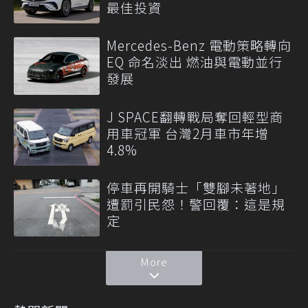
最佳投資
Mercedes-Benz 電動策略轉向
EQ 命名淡出 燃油與電動並行
發展
J SPACE翻轉戰局奪回輕型商
用車冠軍 台灣2月車市年增
4.8%
停車再開騎士「雙腳未著地」
遭罰引民怨！警回覆：這是規
定
More