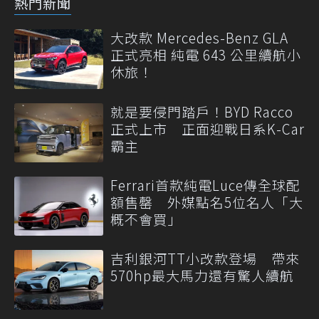
熱門新聞
大改款 Mercedes-Benz GLA
正式亮相 純電 643 公里續航小
休旅！
就是要侵門踏戶！BYD Racco
正式上市 正面迎戰日系K-Car
霸主
Ferrari首款純電Luce傳全球配
額售罄 外媒點名5位名人「大
概不會買」
吉利銀河TT小改款登場 帶來
570hp最大馬力還有驚人續航