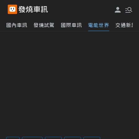
國內車訊
發燒試駕
國際車訊
電能世界
交通新訊