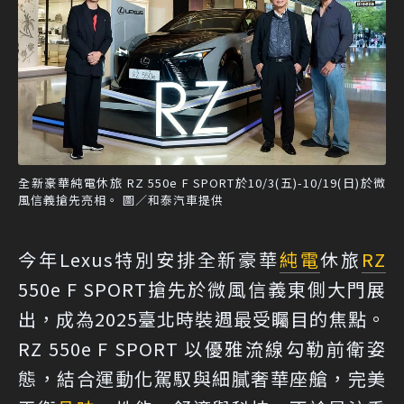
全新豪華純電休旅 RZ 550e F SPORT於10/3(五)-10/19(日)於微
風信義搶先亮相。 圖／和泰汽車提供
今年Lexus特別安排全新豪華
純電
休旅
RZ
550e F SPORT搶先於微風信義東側大門展
出，成為2025臺北時裝週最受矚目的焦點。
RZ 550e F SPORT 以優雅流線勾勒前衛姿
態，結合運動化駕馭與細膩奢華座艙，完美