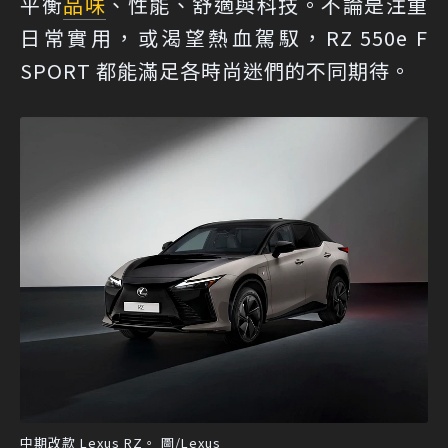
平衡
品味
、性能、舒適與科技。不論是注重
日常實用，或渴望熱血駕馭，RZ 550e F
SPORT 都能滿足各時尚迷們的不同期待。
中期改款 Lexus RZ。 圖/Lexus