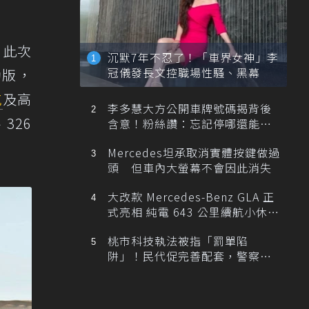
n。此次
沉默7年不忍了！「車界女神」李
冠儀發長文控職場性騷、黑幕
運動版，
航
及高
李多慧大方公開車牌號碼揭背後
326
含意！粉絲讚：忘記停哪還能幫
忙找車
Mercedes坦承取消實體按鍵做過
頭 但車內大螢幕不會因此消失
大改款 Mercedes-Benz GLA 正
式亮相 純電 643 公里續航小休
旅！
桃市科技執法被指「罰單陷
阱」！民代促完善配套，警察局
提數據回應