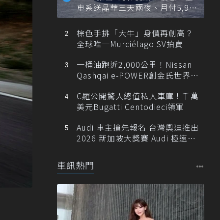
車系送晶華三天兩夜、月付5,900
元起
棕色手排「大牛」身價再創高？
全球唯一Murciélago SV拍賣
一桶油跑近2,000公里！Nissan
Qashqai e-POWER創金氏世界紀
錄
C羅公開驚人總值私人車庫！千萬
美元Bugatti Centodieci領軍
Audi 車主搶先報名 台灣奧迪推出
2026 新加坡大獎賽 Audi 極速之
旅
車訊熱門