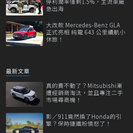
停利潤率僅剩1.5%，主流車廠
急出海
大改款 Mercedes-Benz GLA
正式亮相 純電 643 公里續航小
休旅！
最新文章
真的賣不動了？Mitsubishi漸
遭經銷商淘汰，並且專注二手
市場尋商機！
影／911竟然換了Honda的引
擎？保時捷鐵粉憤怒了！