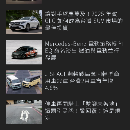
讓對手望塵莫及！2025 年賓士
GLC 如何成為台灣 SUV 市場的
最佳投資
Mercedes-Benz 電動策略轉向
EQ 命名淡出 燃油與電動並行
發展
J SPACE翻轉戰局奪回輕型商
用車冠軍 台灣2月車市年增
4.8%
停車再開騎士「雙腳未著地」
遭罰引民怨！警回覆：這是規
定