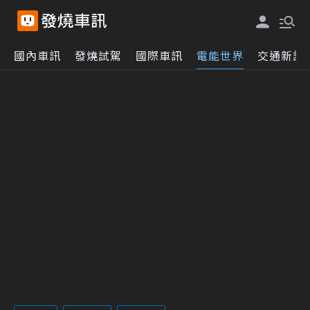
國內車訊
發燒試駕
國際車訊
電能世界
交通新訊