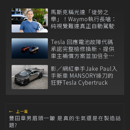
馬斯克稱光達「徒勞之
舉」！Waymo執行長嗆：
純視覺難達真正自動駕駛
Tesla 回應電池故障代碼
承諾完整檢修換新、提供
車主補償方案並加倍全台
維修代步車數量
影／網紅拳手Jake Paul入
手新車 MANSORY操刀的
狂野Tesla Cybertruck
←
上一篇
豐田章男眉頭一皺 是真的生氣還是在製造話
題?