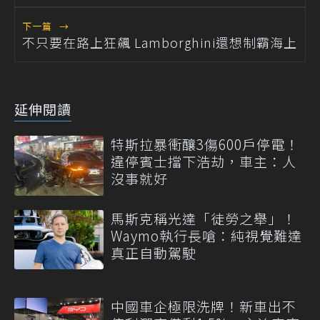
下一篇
→
不只要在路上狂飆 Lamborghini還想制霸海上
延伸閱讀
特斯拉暴衝釀3傷600戶停電！
違停賓士擋下浩劫，車主：人
沒事就好
馬斯克稱光達「徒勞之舉」！
Waymo執行長嗆：純視覺難達
真正自動駕駛
中國車企極限洗牌！新車出不