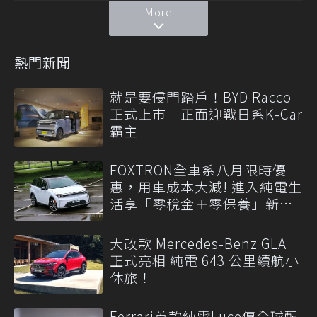
More
熱門新聞
就是要侵門踏戶！BYD Racco
正式上市 正面迎戰日系K-Car
霸主
FOXTRON全車系八月限時優
惠，用車成本大減! 進入純電生
活享「零稅金＋零保養」新時
代
大改款 Mercedes-Benz GLA
正式亮相 純電 643 公里續航小
休旅！
Ferrari首款純電Luce傳全球配