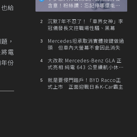
含意！粉絲讚：忘記停哪還能幫
，也給
忙找車
沉默7年不忍了！「車界女神」李
冠儀發長文控職場性騷、黑幕
問題，
Mercedes坦承取消實體按鍵做過
頭 但車內大螢幕不會因此消失
是將電
大改款 Mercedes-Benz GLA 正
和年份
式亮相 純電 643 公里續航小休
旅！
就是要侵門踏戶！BYD Racco正
式上市 正面迎戰日系K-Car霸主