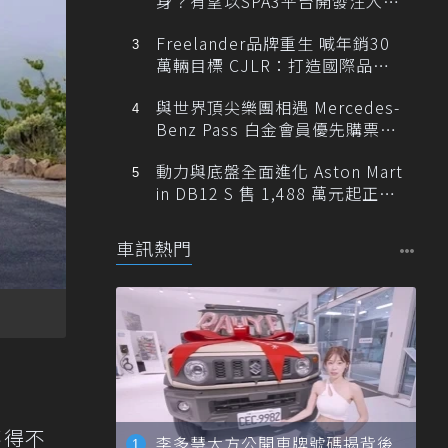
身？有望以SPA3平台開發注入80
0V動力
Freelander品牌重生 喊年銷30
萬輛目標 CJLR：打造國際品牌
半數銷量來自全球！
與世界頂尖樂團相遇 Mercedes-
Benz Pass 白金會員優先購票維
也納愛樂
動力與底盤全面進化 Aston Mart
in DB12 S 售 1,488 萬元起正式
登台
車訊熱門
不得不
李多慧大方公開車牌號碼揭背後