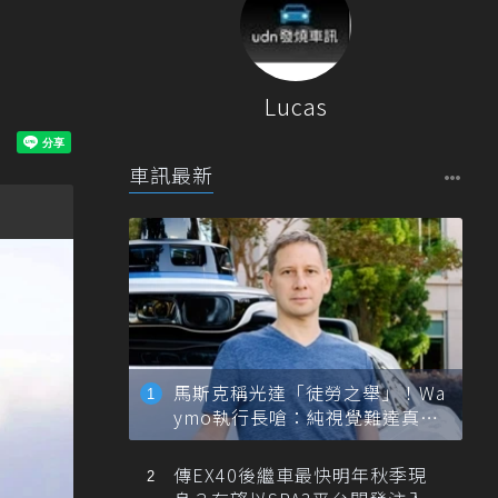
Lucas
車訊最新
馬斯克稱光達「徒勞之舉」！Wa
ymo執行長嗆：純視覺難達真正
自動駕駛
傳EX40後繼車最快明年秋季現