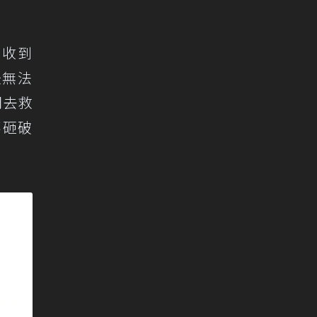
已收到
後無法
門去救
不砸破