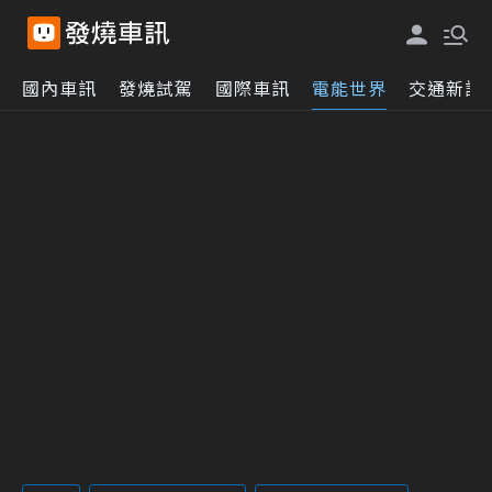
國內車訊
發燒試駕
國際車訊
電能世界
交通新訊